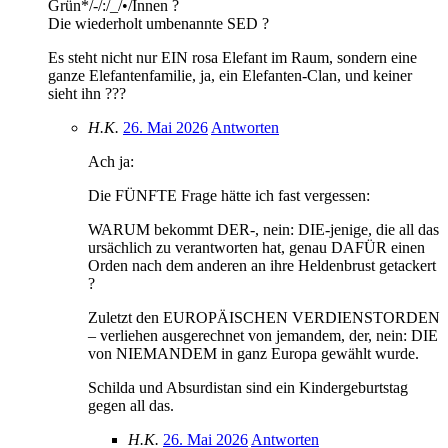
Grün*/-/:/_/•/Innen ?
Die wiederholt umbenannte SED ?
Es steht nicht nur EIN rosa Elefant im Raum, sondern eine
ganze Elefantenfamilie, ja, ein Elefanten-Clan, und keiner
sieht ihn ???
H.K.
26. Mai 2026
Antworten
Ach ja:
Die FÜNFTE Frage hätte ich fast vergessen:
WARUM bekommt DER-, nein: DIE-jenige, die all das
ursächlich zu verantworten hat, genau DAFÜR einen
Orden nach dem anderen an ihre Heldenbrust getackert
?
Zuletzt den EUROPÄISCHEN VERDIENSTORDEN
– verliehen ausgerechnet von jemandem, der, nein: DIE
von NIEMANDEM in ganz Europa gewählt wurde.
Schilda und Absurdistan sind ein Kindergeburtstag
gegen all das.
H.K.
26. Mai 2026
Antworten