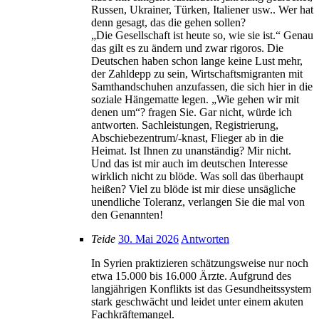
Russen, Ukrainer, Türken, Italiener usw.. Wer hat
denn gesagt, das die gehen sollen?
„Die Gesellschaft ist heute so, wie sie ist.“ Genau
das gilt es zu ändern und zwar rigoros. Die
Deutschen haben schon lange keine Lust mehr,
der Zahldepp zu sein, Wirtschaftsmigranten mit
Samthandschuhen anzufassen, die sich hier in die
soziale Hängematte legen. „Wie gehen wir mit
denen um“? fragen Sie. Gar nicht, würde ich
antworten. Sachleistungen, Registrierung,
Abschiebezentrum/-knast, Flieger ab in die
Heimat. Ist Ihnen zu unanständig? Mir nicht.
Und das ist mir auch im deutschen Interesse
wirklich nicht zu blöde. Was soll das überhaupt
heißen? Viel zu blöde ist mir diese unsägliche
unendliche Toleranz, verlangen Sie die mal von
den Genannten!
Teide
30. Mai 2026
Antworten
In Syrien praktizieren schätzungsweise nur noch
etwa 15.000 bis 16.000 Ärzte. Aufgrund des
langjährigen Konflikts ist das Gesundheitssystem
stark geschwächt und leidet unter einem akuten
Fachkräftemangel.