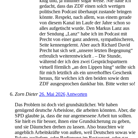
klug und, ja mitunter sogar weise. Nie hätte ich
gedacht, dass das ZDF einen solch wertigen
politischen Podcast überhaupt zustande bringen
könnte. Respekt, nach allem, was einem gerade
von diesem Kanal im Laufe der Jahre schon so
alles aufgetischt wurde. Den Markus Lanz aus
der Sendung „Lanz“ habe ich im Podcast mit
Precht von einer ganz anderen, sympathischeren,
Seite kennengelernt. Aber auch Richard David
Precht hat sich seit „unserer letzten Begegnung“
erfreulich weiterentwickelt . – Die Stunde,
während der ich den zwei Gesprächspartnern
virtuell förmlich „an den Lippen hing“ stellte sich
für mich letztlich als ein unverhofftes Geschenk
heraus, für welches ich den beiden sowie dem
ZDF ausgesprochen dankbar bin. Bitte weiter so!
Zorn Dieter
26. Mai 2026
Antworten
Das Problem ist doch viel grundsätzlicher. Wir haben
genügend deutsche Arbeislose, die arbeiten könnten. Aber, die
SPD glaubte ja, dass die nur angemessene Arbeit tun sollten.
Sie hielt es für besser, ihnen eine Grundsicherung zu geben,
und sie Däumchen drehen zu lassen. Also brauchten wir
angeblich Arbeitskräfte von außen, weil Deutschen sowas wie
Pakete ausliefern, oder Bedienung im Restaurant, oder gar