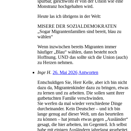
spürbar, gleichwohl er von der Union wie eine
Monstranz hochgehalten wird.
Heute las ich übrigens in der Welt:
MISERE DER SOZIALDEMOKRATEN
„Sogar Migrantenfamilien sind bereit, blau zu
wählen“
Wenn inzwischen bereits Migranten immer
häufiger „Blau“ wählen, dann besteht noch
Hoffnung. UND das sollte sich die Union (auch)
zu Herzen nehmen.
Inge H.
26. Mai 2026
Antworten
Entschuldigen Sie, Herr Kelle, aber ich bin nicht
dazu da, Migrantenkinder dazu zu bringen, etwas
zu lernen und zu arbeiten. Die sollen samt ihrer
gutbetuchten Familie verschwinden.
Sie werfen da mal wieder verschiedene Dinge
durcheinander. Kein Deutscher – und ich bin
lange genug auf dieser Welt, um das beurteilen
zu können – hat jemals etwas gegen „Ausländer“
gesagt, die hier arbeiten, im Gegenteil. Ich selbst
habe mit einigen Ausländern jahrelang gearbeitet,