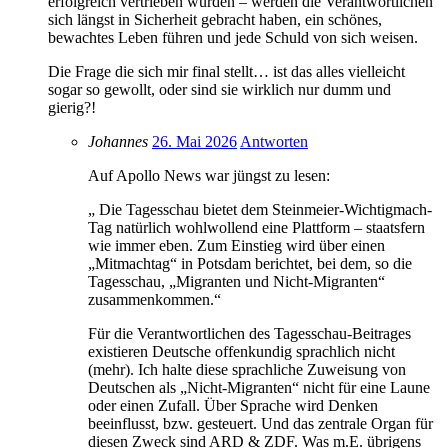
erfolgreich vertrieben wurden – werden die Verantwortlichen
sich längst in Sicherheit gebracht haben, ein schönes,
bewachtes Leben führen und jede Schuld von sich weisen.
Die Frage die sich mir final stellt… ist das alles vielleicht
sogar so gewollt, oder sind sie wirklich nur dumm und
gierig?!
Johannes
26. Mai 2026
Antworten
Auf Apollo News war jüngst zu lesen:
„ Die Tagesschau bietet dem Steinmeier-Wichtigmach-
Tag natürlich wohlwollend eine Plattform – staatsfern
wie immer eben. Zum Einstieg wird über einen
„Mitmachtag“ in Potsdam berichtet, bei dem, so die
Tagesschau, „Migranten und Nicht-Migranten“
zusammenkommen.“
Für die Verantwortlichen des Tagesschau-Beitrages
existieren Deutsche offenkundig sprachlich nicht
(mehr). Ich halte diese sprachliche Zuweisung von
Deutschen als „Nicht-Migranten“ nicht für eine Laune
oder einen Zufall. Über Sprache wird Denken
beeinflusst, bzw. gesteuert. Und das zentrale Organ für
diesen Zweck sind ARD & ZDF. Was m.E. übrigens