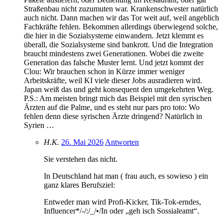
Straßenbau nicht zuzumuten war. Krankenschwester natürlich
auch nicht. Dann machen wir das Tor weit auf, weil angeblich
Fachkräfte fehlen. Bekommen allerdings überwiegend solche,
die hier in die Sozialsysteme einwandern. Jetzt klemmt es
überall, die Sozialsysteme sind bankrott. Und die Integration
braucht mindestens zwei Generationen. Wobei die zweite
Generation das falsche Muster lernt. Und jetzt kommt der
Clou: Wir brauchen schon in Kürze immer weniger
Arbeitskräfte, weil KI viele dieser Jobs ausradieren wird.
Japan weiß das und geht konsequent den umgekehrten Weg.
P.S.: Am meisten bringt mich das Beispiel mit den syrischen
Ärzten auf die Palme, und es steht nur pars pro toto: Wo
fehlen denn diese syrischen Ärzte dringend? Natürlich in
Syrien …
H.K.
26. Mai 2026
Antworten
Sie verstehen das nicht.
In Deutschland hat man ( frau auch, es sowieso ) ein
ganz klares Berufsziel:
Entweder man wird Profi-Kicker, Tik-Tok-erndes,
Influencer*/-/:/_/•/In oder „geh isch Sossialeamt“.