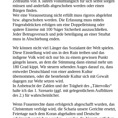
Zeitraums von X Jahren vollumfänglich für sich selbst sorgen
müssen und anderfalls abgeschoben werden oder einen
Bürgen finden.
Wer eine Voraussetzung nicht erfüllt muss rigoros abgelehnt
bzw. abgeschoben werden. Die Erfassung muss mittels
Fingerabdrücken erfolgen um eine Doppelleistung oder
spätere Einreise mit 100 %iger Sicherheit auszuschließen.
Jeder Betrugsversuch und jede beteiligung an einer Straftat
muss in Abschiebung enden.
Wir können nicht viel Länger das Sozialamt der Welt spielen.
Diese Einstellung wird uns in den Ruin treiben und das
indigene Volk wird sich nur bis zu einem gewissen Punkt
gängeln lassen, an dem die Stimmung dann einmal mehr um
180 Grad kippt. Wir steuern sehenden Auges darauf zu, dass
entweder Deutschland von einer anderen Kultur
übernommen, oder die bestehende Kultur sich mit Gewalt
dagegen zur Wehr setzen wird.
In Anbetracht der Zahlen und der Trägheit des „Tätervolks“
halte ich das 1. Szenario (ggf. mit gelegentlichem Aufblitzen
des 2.) für wahrscheinlicher.
Wenn Frauenrechte dann erfolgreich abgeschafft wurden, das
Christentum verfolgt wird, die Scharia unsere Gerichte ersetzt,
Feiertage nach dem Koran abgehalten und Deutsche