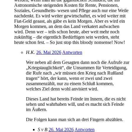
Astronomische steigenden Kosten für Rente, Pensionen,
Soziales, Gesundheits- wesen und Pflege auch nur eine Weile
nachdenkt. Es wird weiter gewirtschaftet, es wird weiter mit
Fiat-Geld geaast, als gäbe es kein Morgen. Aber es wird ein
Morgen kommen, an dem das Land verkatert aufwachen
wird. Denn wer – teils schon heute, aber weit mehr noch
zukünftig – die eigentlich Bedürftigen sein werden, steht
heute schon fest. – So just stop this bloody nonsense! Now!
H.K.
26. Mai 2026
Antworten
Wer neben all dem Gesagten dann noch die Aufrufe zur
„Kriegstauglichkeit“, die Unsummen für Verteidigung,
die Rufe nach „wir müssen den Krieg nach Rußland
tragen“ hört, der kann, wenn er zwei und zwei
zusammenzählt, nur zu einem Schluß kommen,
welches Ziel denn wohl anvisiert wird.
Dieses Land hat bereits Feinde im Innern, die es nicht
sehen und wahrhaben will, und es macht sich Feinde
im Äußern.
Die Folgen kann man sich an drei Fingern abzählen.
S v B
26. Mai 2026
Antworten