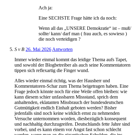
Ach ja:
Eine SECHSTE Frage hätte ich da noch:
Wenn all das „UNSERE Demokratie“ ist – muß/
sollte/ kann/ darf man ( frau auch, es sowieso )
die noch verteidigen ?
S v B
26. Mai 2026
Antworten
Immer wieder einmal kommt das leidige Thema aufs Tapet,
und sowohl der Blogbetreiber als auch seine Kommentatoren
tippen sich reflexartig die Finger wund.
Alles wieder einmal richtig, was der Hausherr und
Kommentatoren-Schar zum Thema beigetragen haben. Eine
Frage jedoch könnte noch für eine Weile offen bleiben: wie
kann diesem schier unfassbaren Missstand, sprich dem
anhaltenden, eklatanten Missbrauch der bundesdeutschen
Gutmütigkeit endlich Einhalt geboten werden? Bisher
jedenfalls sind noch keine wirklich ernst zu nehmenden
Versuche unternommen worden, diesbezüglich konsequent
und nachhaltig durchzugreifen. Deutschlands fette Jahre sind
vorbei, und es kann einem vor Angst fast schon schlecht
werden, wenn man an die gigantischen Schulden, die ins