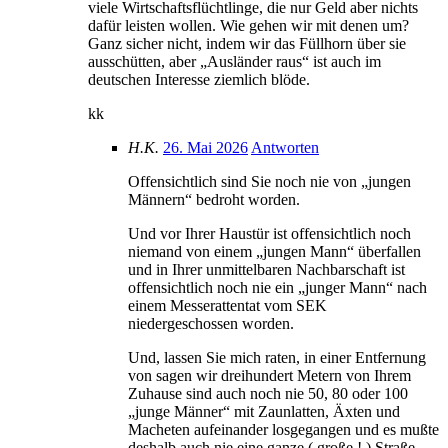
viele Wirtschaftsflüchtlinge, die nur Geld aber nichts
dafür leisten wollen. Wie gehen wir mit denen um?
Ganz sicher nicht, indem wir das Füllhorn über sie
ausschütten, aber „Ausländer raus“ ist auch im
deutschen Interesse ziemlich blöde.
kk
H.K.
26. Mai 2026
Antworten
Offensichtlich sind Sie noch nie von „jungen
Männern“ bedroht worden.
Und vor Ihrer Haustür ist offensichtlich noch
niemand von einem „jungen Mann“ überfallen
und in Ihrer unmittelbaren Nachbarschaft ist
offensichtlich noch nie ein „junger Mann“ nach
einem Messerattentat vom SEK
niedergeschossen worden.
Und, lassen Sie mich raten, in einer Entfernung
von sagen wir dreihundert Metern von Ihrem
Zuhause sind auch noch nie 50, 80 oder 100
„junge Männer“ mit Zaunlatten, Äxten und
Macheten aufeinander losgegangen und es mußte
deshalb auch nie eine ganze ( große ! ) Straße