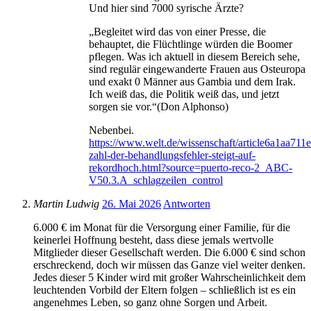
Und hier sind 7000 syrische Ärzte?
„Begleitet wird das von einer Presse, die
behauptet, die Flüchtlinge würden die Boomer
pflegen. Was ich aktuell in diesem Bereich sehe,
sind regulär eingewanderte Frauen aus Osteuropa
und exakt 0 Männer aus Gambia und dem Irak.
Ich weiß das, die Politik weiß das, und jetzt
sorgen sie vor.“(Don Alphonso)
Nebenbei.
https://www.welt.de/wissenschaft/article6a1aa71
zahl-der-behandlungsfehler-steigt-auf-
rekordhoch.html?source=puerto-reco-2_ABC-
V50.3.A_schlagzeilen_control
Martin Ludwig
26. Mai 2026
Antworten
6.000 € im Monat für die Versorgung einer Familie, für die
keinerlei Hoffnung besteht, dass diese jemals wertvolle
Mitglieder dieser Gesellschaft werden. Die 6.000 € sind schon
erschreckend, doch wir müssen das Ganze viel weiter denken.
Jedes dieser 5 Kinder wird mit großer Wahrscheinlichkeit dem
leuchtenden Vorbild der Eltern folgen – schließlich ist es ein
angenehmes Leben, so ganz ohne Sorgen und Arbeit.