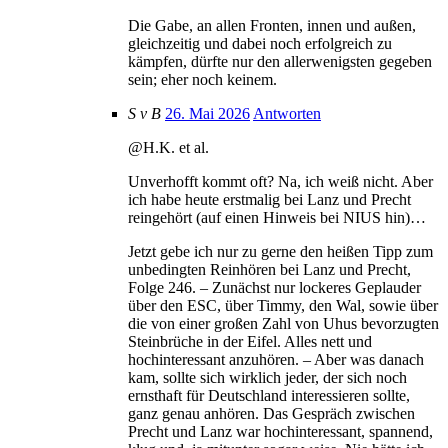
Die Gabe, an allen Fronten, innen und außen,
gleichzeitig und dabei noch erfolgreich zu
kämpfen, dürfte nur den allerwenigsten gegeben
sein; eher noch keinem.
S v B
26. Mai 2026
Antworten
@H.K. et al.
Unverhofft kommt oft? Na, ich weiß nicht. Aber
ich habe heute erstmalig bei Lanz und Precht
reingehört (auf einen Hinweis bei NIUS hin)…
Jetzt gebe ich nur zu gerne den heißen Tipp zum
unbedingten Reinhören bei Lanz und Precht,
Folge 246. – Zunächst nur lockeres Geplauder
über den ESC, über Timmy, den Wal, sowie über
die von einer großen Zahl von Uhus bevorzugten
Steinbrüche in der Eifel. Alles nett und
hochinteressant anzuhören. – Aber was danach
kam, sollte sich wirklich jeder, der sich noch
ernsthaft für Deutschland interessieren sollte,
ganz genau anhören. Das Gespräch zwischen
Precht und Lanz war hochinteressant, spannend,