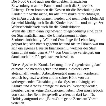
Die 6.000 € sind auch nur die direkten finanziellen
Zuwendungen an die Familie und damit die Spitze des
Eisbergs. Dazu kommen die Kosten für die Beschulung der
Kinder, für Arztbesuche, für alle Infrastruktureinrichtungen,
die in Anspruch genommen werden und noch vieles Mehr. All
das wird künftig auch für die Kinder bezahlt – und mit großer
Wahrscheinlichkeit auch für die Kindeskinder.
Wenn die Eltern dann irgendwann pflegebedürftig sind, zahlt
der Staat natürlich auch die Unterbringung in einer
Senioreneinrichtung. Während Oma Inge ihr Leben lang
gespart hat, sich nichts gegönnt hat und nie im Urlaub war um
sich ein eigenes Haus zu finanzieren… welches der Staat
dann direkt unter dem Ar*** von Oma Inge versteigert, um
damit auch ihre Pflegekosten zu bezahlen.
Dieses System ist Krank. Leistung ohne Gegenleistung darf
es nicht und niemals geben und muss in dieser Form
abgeschafft werden. Arbeitslosengeld muss von vornherein
zeitlich begrenzt werden und in seiner Höhe von der
vorhergehenden Einzahlung in das System abhängig sein.
Kranke und Arbeitsunfähige müssen voll versorgt werden,
hierüber darf es keine Diskussionen geben. Dies muss jedoch
von staatlicher Seite festgestellt werden, da darf kein Dr.
Holiday aufgrund von „Burn-Out“ gelbe Zettel auf Vorrat
verteilen.