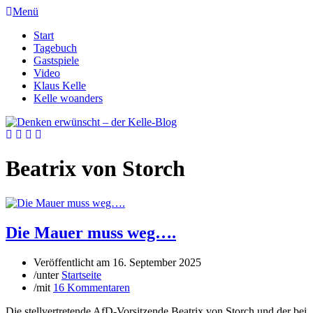
Menü
Start
Tagebuch
Gastspiele
Video
Klaus Kelle
Kelle woanders
Beatrix von Storch
Die Mauer muss weg….
Veröffentlicht am
16. September 2025
/
unter
Startseite
/
mit
16 Kommentaren
Die stellvertretende AfD-Vorsitzende Beatrix von Storch und der bei