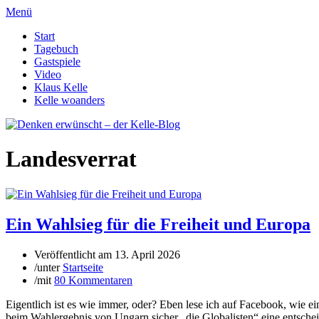
Menü
Start
Tagebuch
Gastspiele
Video
Klaus Kelle
Kelle woanders
Landesverrat
Ein Wahlsieg für die Freiheit und Europa
Veröffentlicht am
13. April 2026
/
unter
Startseite
/
mit
80 Kommentaren
Eigentlich ist es wie immer, oder? Eben lese ich auf Facebook, wie 
beim Wahlergebnis von Ungarn sicher „die Globalisten“ eine entschei