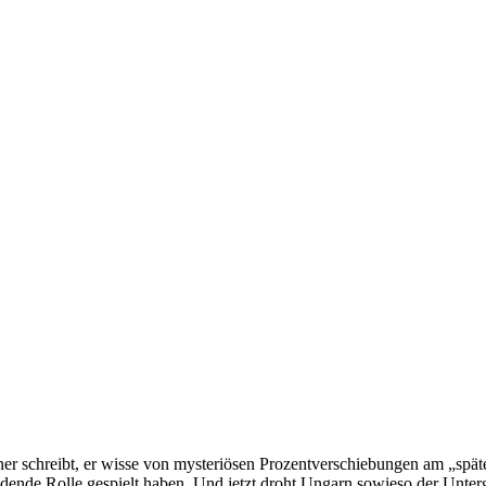
einer schreibt, er wisse von mysteriösen Prozentverschiebungen am „sp
dende Rolle gespielt haben. Und jetzt droht Ungarn sowieso der Unterg