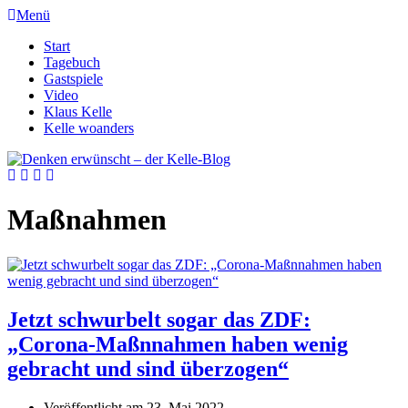
Menü
Start
Tagebuch
Gastspiele
Video
Klaus Kelle
Kelle woanders
Maßnahmen
Jetzt schwurbelt sogar das ZDF:
„Corona-Maßnnahmen haben wenig
gebracht und sind überzogen“
Veröffentlicht am
23. Mai 2022