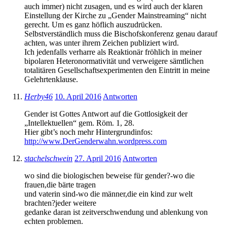
auch immer) nicht zusagen, und es wird auch der klaren
Einstellung der Kirche zu „Gender Mainstreaming“ nicht
gerecht. Um es ganz höflich auszudrücken.
Selbstverständlich muss die Bischofskonferenz genau darauf
achten, was unter ihrem Zeichen publiziert wird.
Ich jedenfalls verharre als Reaktionär fröhlich in meiner
bipolaren Heteronormativität und verweigere sämtlichen
totalitären Gesellschaftsexperimenten den Eintritt in meine
Gelehrtenklause.
Herby46
10. April 2016
Antworten
Gender ist Gottes Antwort auf die Gottlosigkeit der
„Intellektuellen“ gem. Röm. 1, 28.
Hier gibt’s noch mehr Hintergrundinfos:
http://www.DerGenderwahn.wordpress.com
stachelschwein
27. April 2016
Antworten
wo sind die biologischen beweise für gender?-wo die
frauen,die bärte tragen
und vaterin sind-wo die männer,die ein kind zur welt
brachten?jeder weitere
gedanke daran ist zeitverschwendung und ablenkung von
echten problemen.