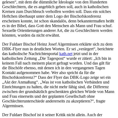
gelesen“, mit dem die dümmliche Ideologie von den Hunderten
Geschlechtern, die es angeblich geben soll, auch in katholischen
Kreisen zum Durchbruch verholfen werden soll. Dass ein solches
Heftchen überhaupt unter dem Logo der Bischofskonferenz
erscheinen konnte, ist schon skandalös, denn bekanntermaßen heißt
es in der Bibel, dass Gott den Menschen als Mann und Frau schuf.
Sexuelle Orientierungen anderer Art, die zu Geschlechtern werden
könnten, wurden da nicht erwähnt.
Der Fuldaer Bischof Heinz Josef Algermissen erklärte sich zu dem
DBK-Flyer nun in deutlichen Worten. Er sei „verärgert“, berichtete
das katholische Nachrichtenportal
kath.net
jetzt und in der
katholischen Zeitung „Die Tagespost“ wurde er zitiert: „Ich bin in
keinem Fall nach meinem placet gefragt worden. Und das gilt für
die Bischöfe ebenso, mit denen ich in den vergangenen Tagen
Kontakt aufgenommen habe. Wer also spricht da für die
Bischofskonferenz?“ Dass der Flyer das DBK-Logo zeige sei ein
„Akt der Anmaßung“. „Was ist von katholischen Verbänden und
Einrichtungen zu halten, die nicht mehr fähig sind, die Differenz
zwischen der grundsätzlich geschenkten gleichen Würde von Mann
und Frau einerseits und der geplanten Gesellschaft ohne
Geschlechterunterschiede andererseits zu akzeptieren?“, fragte
Algermissen.
Der Fuldaer Bischof ist it seiner Kritik nicht allein. Auch der