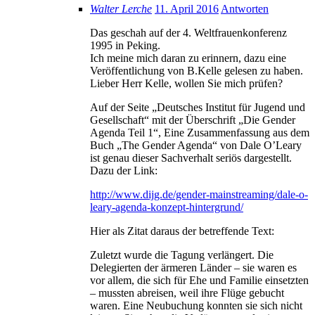
Walter Lerche
11. April 2016
Antworten
Das geschah auf der 4. Weltfrauenkonferenz
1995 in Peking.
Ich meine mich daran zu erinnern, dazu eine
Veröffentlichung von B.Kelle gelesen zu haben.
Lieber Herr Kelle, wollen Sie mich prüfen?
Auf der Seite „Deutsches Institut für Jugend und
Gesellschaft“ mit der Überschrift „Die Gender
Agenda Teil 1“, Eine Zusammenfassung aus dem
Buch „The Gender Agenda“ von Dale O’Leary
ist genau dieser Sachverhalt seriös dargestellt.
Dazu der Link:
http://www.dijg.de/gender-mainstreaming/dale-o-
leary-agenda-konzept-hintergrund/
Hier als Zitat daraus der betreffende Text:
Zuletzt wurde die Tagung verlängert. Die
Delegierten der ärmeren Länder – sie waren es
vor allem, die sich für Ehe und Familie einsetzten
– mussten abreisen, weil ihre Flüge gebucht
waren. Eine Neubuchung konnten sie sich nicht