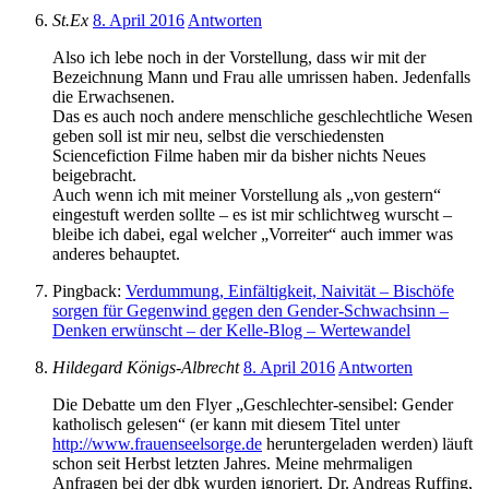
St.Ex
8. April 2016
Antworten
Also ich lebe noch in der Vorstellung, dass wir mit der
Bezeichnung Mann und Frau alle umrissen haben. Jedenfalls
die Erwachsenen.
Das es auch noch andere menschliche geschlechtliche Wesen
geben soll ist mir neu, selbst die verschiedensten
Sciencefiction Filme haben mir da bisher nichts Neues
beigebracht.
Auch wenn ich mit meiner Vorstellung als „von gestern“
eingestuft werden sollte – es ist mir schlichtweg wurscht –
bleibe ich dabei, egal welcher „Vorreiter“ auch immer was
anderes behauptet.
Pingback:
Verdummung, Einfältigkeit, Naivität – Bischöfe
sorgen für Gegenwind gegen den Gender-Schwachsinn –
Denken erwünscht – der Kelle-Blog – Wertewandel
Hildegard Königs-Albrecht
8. April 2016
Antworten
Die Debatte um den Flyer „Geschlechter-sensibel: Gender
katholisch gelesen“ (er kann mit diesem Titel unter
http://www.frauenseelsorge.de
heruntergeladen werden) läuft
schon seit Herbst letzten Jahres. Meine mehrmaligen
Anfragen bei der dbk wurden ignoriert. Dr. Andreas Ruffing,