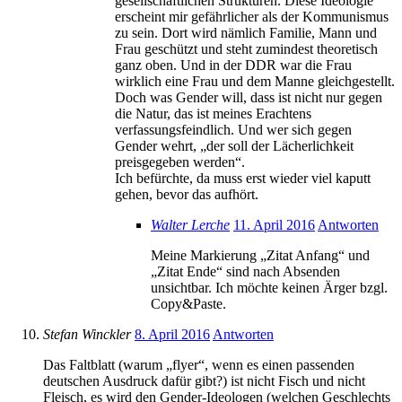
gesellschaftlichen Strukturen. Diese Ideologie
erscheint mir gefährlicher als der Kommunismus
zu sein. Dort wird nämlich Familie, Mann und
Frau geschützt und steht zumindest theoretisch
ganz oben. Und in der DDR war die Frau
wirklich eine Frau und dem Manne gleichgestellt.
Doch was Gender will, dass ist nicht nur gegen
die Natur, das ist meines Erachtens
verfassungsfeindlich. Und wer sich gegen
Gender wehrt, „der soll der Lächerlichkeit
preisgegeben werden“.
Ich befürchte, da muss erst wieder viel kaputt
gehen, bevor das aufhört.
Walter Lerche
11. April 2016
Antworten
Meine Markierung „Zitat Anfang“ und
„Zitat Ende“ sind nach Absenden
unsichtbar. Ich möchte keinen Ärger bzgl.
Copy&Paste.
Stefan Winckler
8. April 2016
Antworten
Das Faltblatt (warum „flyer“, wenn es einen passenden
deutschen Ausdruck dafür gibt?) ist nicht Fisch und nicht
Fleisch, es wird den Gender-Ideologen (welchen Geschlechts