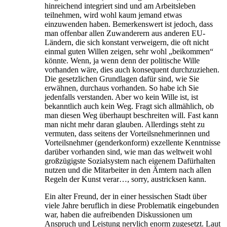
hinreichend integriert sind und am Arbeitsleben
teilnehmen, wird wohl kaum jemand etwas
einzuwenden haben. Bemerkenswert ist jedoch, dass
man offenbar allen Zuwanderern aus anderen EU-
Ländern, die sich konstant verweigern, die oft nicht
einmal guten Willen zeigen, sehr wohl „beikommen“
könnte. Wenn, ja wenn denn der politische Wille
vorhanden wäre, dies auch konsequent durchzuziehen.
Die gesetzlichen Grundlagen dafür sind, wie Sie
erwähnen, durchaus vorhanden. So habe ich Sie
jedenfalls verstanden. Aber wo kein Wille ist, ist
bekanntlich auch kein Weg. Fragt sich allmählich, ob
man diesen Weg überhaupt beschreiten will. Fast kann
man nicht mehr daran glauben. Allerdings steht zu
vermuten, dass seitens der Vorteilsnehmerinnen und
Vorteilsnehmer (genderkonform) exzellente Kenntnisse
darüber vorhanden sind, wie man das weltweit wohl
großzügigste Sozialsystem nach eigenem Dafürhalten
nutzen und die Mitarbeiter in den Ämtern nach allen
Regeln der Kunst verar…, sorry, austricksen kann.
Ein alter Freund, der in einer hessischen Stadt über
viele Jahre beruflich in diese Problematik eingebunden
war, haben die aufreibenden Diskussionen um
Anspruch und Leistung nervlich enorm zugesetzt. Laut