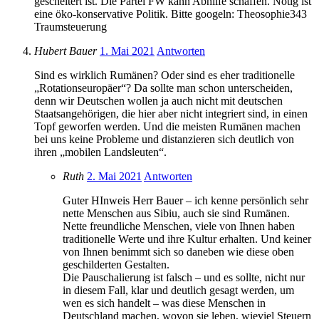
gescheitert ist. Die Partei FW kann Abhilfe schaffen. Nötig ist
eine öko-konservative Politik. Bitte googeln: Theosophie343
Traumsteuerung
Hubert Bauer
1. Mai 2021
Antworten
Sind es wirklich Rumänen? Oder sind es eher traditionelle
„Rotationseuropäer“? Da sollte man schon unterscheiden,
denn wir Deutschen wollen ja auch nicht mit deutschen
Staatsangehörigen, die hier aber nicht integriert sind, in einen
Topf geworfen werden. Und die meisten Rumänen machen
bei uns keine Probleme und distanzieren sich deutlich von
ihren „mobilen Landsleuten“.
Ruth
2. Mai 2021
Antworten
Guter HInweis Herr Bauer – ich kenne persönlich sehr
nette Menschen aus Sibiu, auch sie sind Rumänen.
Nette freundliche Menschen, viele von Ihnen haben
traditionelle Werte und ihre Kultur erhalten. Und keiner
von Ihnen benimmt sich so daneben wie diese oben
geschilderten Gestalten.
Die Pauschalierung ist falsch – und es sollte, nicht nur
in diesem Fall, klar und deutlich gesagt werden, um
wen es sich handelt – was diese Menschen in
Deutschland machen, wovon sie leben, wieviel Steuern