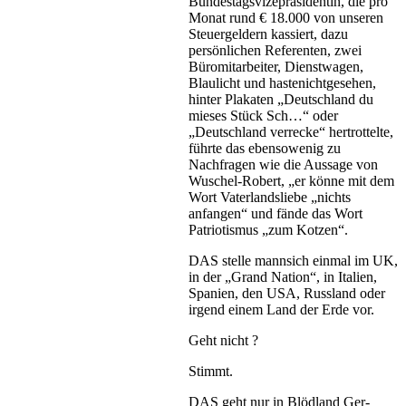
Bundestagsvizepräsidentin, die pro
Monat rund € 18.000 von unseren
Steuergeldern kassiert, dazu
persönlichen Referenten, zwei
Büromitarbeiter, Dienstwagen,
Blaulicht und hastenichtgesehen,
hinter Plakaten „Deutschland du
mieses Stück Sch…“ oder
„Deutschland verrecke“ hertrottelte,
führte das ebensowenig zu
Nachfragen wie die Aussage von
Wuschel-Robert, „er könne mit dem
Wort Vaterlandsliebe „nichts
anfangen“ und fände das Wort
Patriotismus „zum Kotzen“.
DAS stelle mannsich einmal im UK,
in der „Grand Nation“, in Italien,
Spanien, den USA, Russland oder
irgend einem Land der Erde vor.
Geht nicht ?
Stimmt.
DAS geht nur in Blödland Ger-