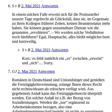
S v B
2. Mai 2021
Antworten
In einem solchen Falle erweist sich für die Postzusteller
unserer Tage regelrecht als Glücksfall, dass sie, im Gegensatz
zu ihren Kollegen früherer Zeiten, keinen Beamtenstatus mehr
haben. Sie können gegen unzumutbare Dienste wie die
genannten „revoltieren“. – Wo werden solche Verhältnisse
noch hinführen? Egal, Hauptsache, alles bleibt möglichst bunt
und kurzweilig.
S v B
2. Mai 2021
Antworten
Korr.: es fehlt natürlich ein „es“ zwischen „erweist“
und „sich“… Sorry.
GJ
2. Mai 2021
Antworten
Rumänen in Deutschland sind Unionsbürger und genießen
die Freizügigkeitsvermutung, solange Ihnen dieses Recht
nicht rechtswirksam als erloschen verfügt wird. Aus
gegebenem Anlaß kann das Freizügigkeitsrecht überprüft
werden. Ein solcher Anlaß ist z.B. der Bezug von
Sozialleistungen. Werden die „nur“ ergänzend zu
Arbeitseinkommen bezogen, also eine
Arbeitnehmereigenschaft besteht, ist nichts zu veranlassen.