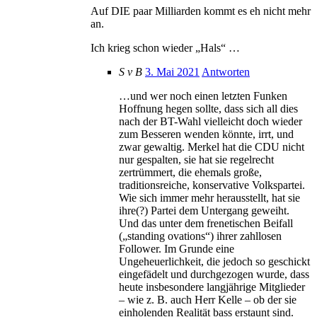
Auf DIE paar Milliarden kommt es eh nicht mehr
an.
Ich krieg schon wieder „Hals“ …
S v B
3. Mai 2021
Antworten
…und wer noch einen letzten Funken
Hoffnung hegen sollte, dass sich all dies
nach der BT-Wahl vielleicht doch wieder
zum Besseren wenden könnte, irrt, und
zwar gewaltig. Merkel hat die CDU nicht
nur gespalten, sie hat sie regelrecht
zertrümmert, die ehemals große,
traditionsreiche, konservative Volkspartei.
Wie sich immer mehr herausstellt, hat sie
ihre(?) Partei dem Untergang geweiht.
Und das unter dem frenetischen Beifall
(„standing ovations“) ihrer zahllosen
Follower. Im Grunde eine
Ungeheuerlichkeit, die jedoch so geschickt
eingefädelt und durchgezogen wurde, dass
heute insbesondere langjährige Mitglieder
– wie z. B. auch Herr Kelle – ob der sie
einholenden Realität bass erstaunt sind.