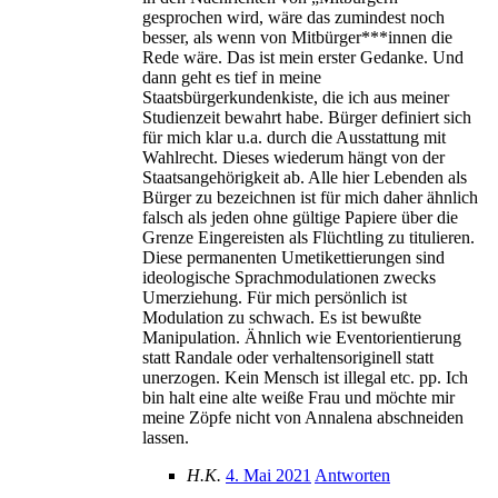
gesprochen wird, wäre das zumindest noch
besser, als wenn von Mitbürger***innen die
Rede wäre. Das ist mein erster Gedanke. Und
dann geht es tief in meine
Staatsbürgerkundenkiste, die ich aus meiner
Studienzeit bewahrt habe. Bürger definiert sich
für mich klar u.a. durch die Ausstattung mit
Wahlrecht. Dieses wiederum hängt von der
Staatsangehörigkeit ab. Alle hier Lebenden als
Bürger zu bezeichnen ist für mich daher ähnlich
falsch als jeden ohne gültige Papiere über die
Grenze Eingereisten als Flüchtling zu titulieren.
Diese permanenten Umetikettierungen sind
ideologische Sprachmodulationen zwecks
Umerziehung. Für mich persönlich ist
Modulation zu schwach. Es ist bewußte
Manipulation. Ähnlich wie Eventorientierung
statt Randale oder verhaltensoriginell statt
unerzogen. Kein Mensch ist illegal etc. pp. Ich
bin halt eine alte weiße Frau und möchte mir
meine Zöpfe nicht von Annalena abschneiden
lassen.
H.K.
4. Mai 2021
Antworten