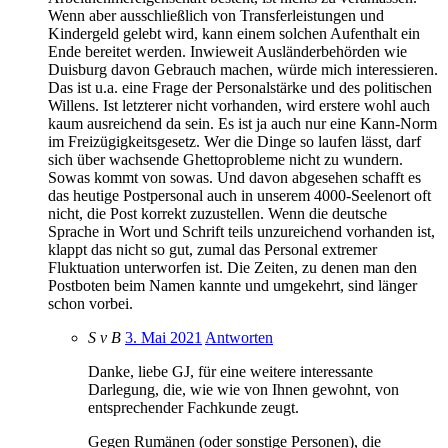
Wenn aber ausschließlich von Transferleistungen und
Kindergeld gelebt wird, kann einem solchen Aufenthalt ein
Ende bereitet werden. Inwieweit Ausländerbehörden wie
Duisburg davon Gebrauch machen, würde mich interessieren.
Das ist u.a. eine Frage der Personalstärke und des politischen
Willens. Ist letzterer nicht vorhanden, wird erstere wohl auch
kaum ausreichend da sein. Es ist ja auch nur eine Kann-Norm
im Freizügigkeitsgesetz. Wer die Dinge so laufen lässt, darf
sich über wachsende Ghettoprobleme nicht zu wundern.
Sowas kommt von sowas. Und davon abgesehen schafft es
das heutige Postpersonal auch in unserem 4000-Seelenort oft
nicht, die Post korrekt zuzustellen. Wenn die deutsche
Sprache in Wort und Schrift teils unzureichend vorhanden ist,
klappt das nicht so gut, zumal das Personal extremer
Fluktuation unterworfen ist. Die Zeiten, zu denen man den
Postboten beim Namen kannte und umgekehrt, sind länger
schon vorbei.
S v B
3. Mai 2021
Antworten
Danke, liebe GJ, für eine weitere interessante
Darlegung, die, wie wie von Ihnen gewohnt, von
entsprechender Fachkunde zeugt.
Gegen Rumänen (oder sonstige Personen), die