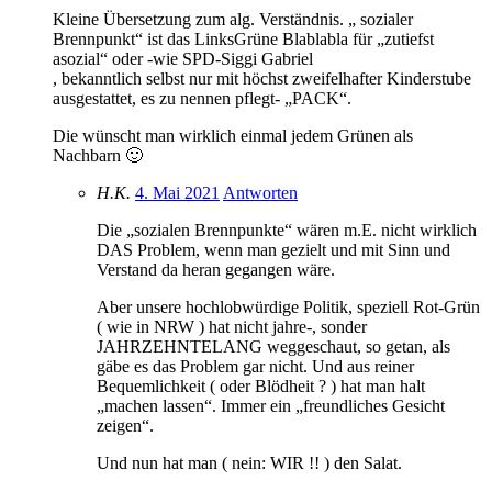
Kleine Übersetzung zum alg. Verständnis. „ sozialer
Brennpunkt“ ist das LinksGrüne Blablabla für „zutiefst
asozial“ oder -wie SPD-Siggi Gabriel
, bekanntlich selbst nur mit höchst zweifelhafter Kinderstube
ausgestattet, es zu nennen pflegt- „PACK“.
Die wünscht man wirklich einmal jedem Grünen als
Nachbarn 🙂
H.K.
4. Mai 2021
Antworten
Die „sozialen Brennpunkte“ wären m.E. nicht wirklich
DAS Problem, wenn man gezielt und mit Sinn und
Verstand da heran gegangen wäre.
Aber unsere hochlobwürdige Politik, speziell Rot-Grün
( wie in NRW ) hat nicht jahre-, sonder
JAHRZEHNTELANG weggeschaut, so getan, als
gäbe es das Problem gar nicht. Und aus reiner
Bequemlichkeit ( oder Blödheit ? ) hat man halt
„machen lassen“. Immer ein „freundliches Gesicht
zeigen“.
Und nun hat man ( nein: WIR !! ) den Salat.