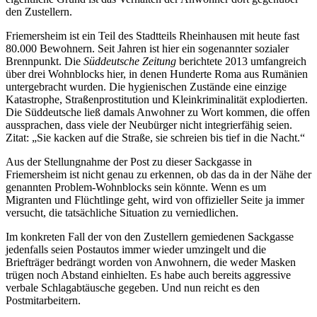
den Zustellern.
Friemersheim ist ein Teil des Stadtteils Rheinhausen mit heute fast
80.000 Bewohnern. Seit Jahren ist hier ein sogenannter sozialer
Brennpunkt. Die
Süddeutsche Zeitung
berichtete 2013 umfangreich
über drei Wohnblocks hier, in denen Hunderte Roma aus Rumänien
untergebracht wurden. Die hygienischen Zustände eine einzige
Katastrophe, Straßenprostitution und Kleinkriminalität explodierten.
Die Süddeutsche ließ damals Anwohner zu Wort kommen, die offen
aussprachen, dass viele der Neubürger nicht integrierfähig seien.
Zitat: „Sie kacken auf die Straße, sie schreien bis tief in die Nacht.“
Aus der Stellungnahme der Post zu dieser Sackgasse in
Friemersheim ist nicht genau zu erkennen, ob das da in der Nähe der
genannten Problem-Wohnblocks sein könnte. Wenn es um
Migranten und Flüchtlinge geht, wird von offizieller Seite ja immer
versucht, die tatsächliche Situation zu verniedlichen.
Im konkreten Fall der von den Zustellern gemiedenen Sackgasse
jedenfalls seien Postautos immer wieder umzingelt und die
Briefträger bedrängt worden von Anwohnern, die weder Masken
trügen noch Abstand einhielten. Es habe auch bereits aggressive
verbale Schlagabtäusche gegeben. Und nun reicht es den
Postmitarbeitern.