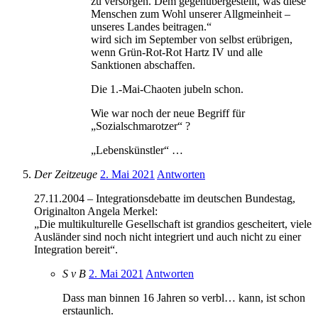
zu versorgen. Dem gegenübergestellt, was diese
Menschen zum Wohl unserer Allgmeinheit –
unseres Landes beitragen.“
wird sich im September von selbst erübrigen,
wenn Grün-Rot-Rot Hartz IV und alle
Sanktionen abschaffen.
Die 1.-Mai-Chaoten jubeln schon.
Wie war noch der neue Begriff für
„Sozialschmarotzer“ ?
„Lebenskünstler“ …
Der Zeitzeuge
2. Mai 2021
Antworten
27.11.2004 – Integrationsdebatte im deutschen Bundestag,
Originalton Angela Merkel:
„Die multikulturelle Gesellschaft ist grandios gescheitert, viele
Ausländer sind noch nicht integriert und auch nicht zu einer
Integration bereit“.
S v B
2. Mai 2021
Antworten
Dass man binnen 16 Jahren so verbl… kann, ist schon
erstaunlich.