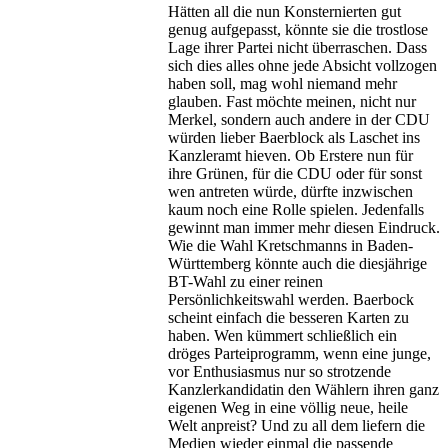
Hätten all die nun Konsternierten gut
genug aufgepasst, könnte sie die trostlose
Lage ihrer Partei nicht überraschen. Dass
sich dies alles ohne jede Absicht vollzogen
haben soll, mag wohl niemand mehr
glauben. Fast möchte meinen, nicht nur
Merkel, sondern auch andere in der CDU
würden lieber Baerblock als Laschet ins
Kanzleramt hieven. Ob Erstere nun für
ihre Grünen, für die CDU oder für sonst
wen antreten würde, dürfte inzwischen
kaum noch eine Rolle spielen. Jedenfalls
gewinnt man immer mehr diesen Eindruck.
Wie die Wahl Kretschmanns in Baden-
Württemberg könnte auch die diesjährige
BT-Wahl zu einer reinen
Persönlichkeitswahl werden. Baerbock
scheint einfach die besseren Karten zu
haben. Wen kümmert schließlich ein
dröges Parteiprogramm, wenn eine junge,
vor Enthusiasmus nur so strotzende
Kanzlerkandidatin den Wählern ihren ganz
eigenen Weg in eine völlig neue, heile
Welt anpreist? Und zu all dem liefern die
Medien wieder einmal die passende