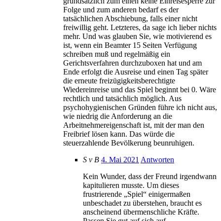
grundsätzlich zum einen keine Einreisesperre zur
Folge und zum anderen bedarf es der
tatsächlichen Abschiebung, falls einer nicht
freiwillig geht. Letzteres, da sage ich lieber nichts
mehr. Und was glauben Sie, wie motivierend es
ist, wenn ein Beamter 15 Seiten Verfügung
schreiben muß und regelmäßig ein
Gerichtsverfahren durchzuboxen hat und am
Ende erfolgt die Ausreise und einen Tag später
die erneute freizügigkeitsberechtigte
Wiedereinreise und das Spiel beginnt bei 0. Wäre
rechtlich und tatsächlich möglich. Aus
psychohygienischen Gründen führe ich nicht aus,
wie niedrig die Anforderung an die
Arbeitnehmereigenschaft ist, mit der man den
Freibrief lösen kann. Das würde die
steuerzahlende Bevölkerung beunruhigen.
S v B
4. Mai 2021
Antworten
Kein Wunder, dass der Freund irgendwann
kapitulieren musste. Um dieses
frustrierende „Spiel“ einigermaßen
unbeschadet zu überstehen, braucht es
anscheinend übermenschliche Kräfte.
Passen Sie gut auf sich auf.