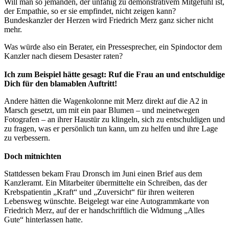
Will man so jemanden, der unfähig zu demonstrativem Mitgefühl ist,
der Empathie, so er sie empfindet, nicht zeigen kann?
Bundeskanzler der Herzen wird Friedrich Merz ganz sicher nicht
mehr.
Was würde also ein Berater, ein Pressesprecher, ein Spindoctor dem
Kanzler nach diesem Desaster raten?
Ich zum Beispiel hätte gesagt: Ruf die Frau an und entschuldige
Dich für den blamablen Auftritt!
Andere hätten die Wagenkolonne mit Merz direkt auf die A2 in
Marsch gesetzt, um mit ein paar Blumen – und meinetwegen
Fotografen – an ihrer Haustür zu klingeln, sich zu entschuldigen und
zu fragen, was er persönlich tun kann, um zu helfen und ihre Lage
zu verbessern.
Doch mitnichten
Stattdessen bekam Frau Dronsch im Juni einen Brief aus dem
Kanzleramt. Ein Mitarbeiter übermittelte ein Schreiben, das der
Krebspatientin „Kraft“ und „Zuversicht“ für ihren weiteren
Lebensweg wünschte. Beigelegt war eine Autogrammkarte von
Friedrich Merz, auf der er handschriftlich die Widmung „Alles
Gute“ hinterlassen hatte.