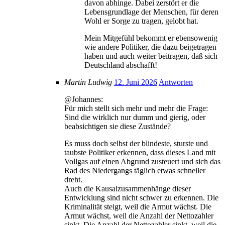
davon abhinge. Dabei zerstört er die
Lebensgrundlage der Menschen, für deren
Wohl er Sorge zu tragen, gelobt hat.
Mein Mitgefühl bekommt er ebensowenig
wie andere Politiker, die dazu beigetragen
haben und auch weiter beitragen, daß sich
Deutschland abschafft!
Martin Ludwig
12. Juni 2026
Antworten
@Johannes:
Für mich stellt sich mehr und mehr die Frage:
Sind die wirklich nur dumm und gierig, oder
beabsichtigen sie diese Zustände?
Es muss doch selbst der blindeste, sturste und
taubste Politiker erkennen, dass dieses Land mit
Vollgas auf einen Abgrund zusteuert und sich das
Rad des Niedergangs täglich etwas schneller
dreht.
Auch die Kausalzusammenhänge dieser
Entwicklung sind nicht schwer zu erkennen. Die
Kriminalität steigt, weil die Armut wächst. Die
Armut wächst, weil die Anzahl der Nettozahler
sinkt. Die Anzahl der Nettozahler sinkt, weil die