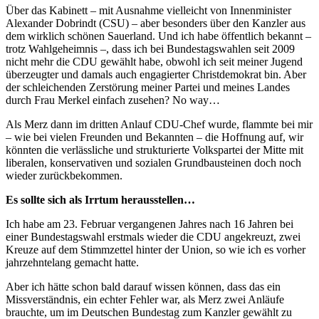
Über das Kabinett – mit Ausnahme vielleicht von Innenminister
Alexander Dobrindt (CSU) – aber besonders über den Kanzler aus
dem wirklich schönen Sauerland. Und ich habe öffentlich bekannt –
trotz Wahlgeheimnis –, dass ich bei Bundestagswahlen seit 2009
nicht mehr die CDU gewählt habe, obwohl ich seit meiner Jugend
überzeugter und damals auch engagierter Christdemokrat bin. Aber
der schleichenden Zerstörung meiner Partei und meines Landes
durch Frau Merkel einfach zusehen? No way…
Als Merz dann im dritten Anlauf CDU-Chef wurde, flammte bei mir
– wie bei vielen Freunden und Bekannten – die Hoffnung auf, wir
könnten die verlässliche und strukturierte Volkspartei der Mitte mit
liberalen, konservativen und sozialen Grundbausteinen doch noch
wieder zurückbekommen.
Es sollte sich als Irrtum herausstellen…
Ich habe am 23. Februar vergangenen Jahres nach 16 Jahren bei
einer Bundestagswahl erstmals wieder die CDU angekreuzt, zwei
Kreuze auf dem Stimmzettel hinter der Union, so wie ich es vorher
jahrzehntelang gemacht hatte.
Aber ich hätte schon bald darauf wissen können, dass das ein
Missverständnis, ein echter Fehler war, als Merz zwei Anläufe
brauchte, um im Deutschen Bundestag zum Kanzler gewählt zu