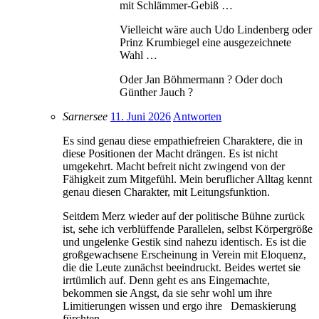
mit Schlämmer-Gebiß …
Vielleicht wäre auch Udo Lindenberg oder
Prinz Krumbiegel eine ausgezeichnete
Wahl …
Oder Jan Böhmermann ? Oder doch
Günther Jauch ?
Sarnersee
11. Juni 2026
Antworten
Es sind genau diese empathiefreien Charaktere, die in
diese Positionen der Macht drängen. Es ist nicht
umgekehrt. Macht befreit nicht zwingend von der
Fähigkeit zum Mitgefühl. Mein beruflicher Alltag kennt
genau diesen Charakter, mit Leitungsfunktion.
Seitdem Merz wieder auf der politische Bühne zurück
ist, sehe ich verblüffende Parallelen, selbst Körpergröße
und ungelenke Gestik sind nahezu identisch. Es ist die
großgewachsene Erscheinung in Verein mit Eloquenz,
die die Leute zunächst beeindruckt. Beides wertet sie
irrtümlich auf. Denn geht es ans Eingemachte,
bekommen sie Angst, da sie sehr wohl um ihre
Limitierungen wissen und ergo ihre Demaskierung
fürchten.