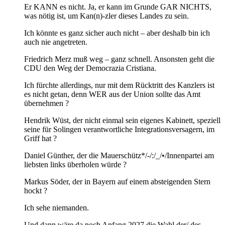
Er KANN es nicht. Ja, er kann im Grunde GAR NICHTS,
was nötig ist, um Kan(n)-zler dieses Landes zu sein.
Ich könnte es ganz sicher auch nicht – aber deshalb bin ich
auch nie angetreten.
Friedrich Merz muß weg – ganz schnell. Ansonsten geht die
CDU den Weg der Democrazia Cristiana.
Ich fürchte allerdings, nur mit dem Rücktritt des Kanzlers ist
es nicht getan, denn WER aus der Union sollte das Amt
übernehmen ?
Hendrik Wüst, der nicht einmal sein eigenes Kabinett, speziell
seine für Solingen verantwortliche Integrationsversagern, im
Griff hat ?
Daniel Günther, der die Mauerschütz*/-/:/_/•/Innenpartei am
liebsten links überholen würde ?
Markus Söder, der in Bayern auf einem absteigenden Stern
hockt ?
Ich sehe niemanden.
Und dann wäre da noch Anfang 2027 die Wahl der/ des