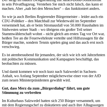
in sein Privatflugzeug. Verstehen Sie mich nicht falsch, das kann er
machen. Aber „nah bei den Menschen“ – das funktioniert anders.
So wie ja auch Berlins Regierender Bürgermeister – leider auch ein
CDU-Politiker – den Matchball zur Wiederwahl im September
versemmelt hat, als er beim Stromausfall von 50.000 Haushalten im
Südwesten seiner Stadt – wo übrigens ein großer Teil seiner
Stammwählerschaft wohnt – nicht gleich am ersten Tag vor Ort war,
heißen Tee an die Feuerwehrleute verteilte und Hilfszusagen für die
Bürger machte, sondern Tennis spielen ging und das auch erst noch
verschwieg.
Es ist atemberaubend für jemanden, der sich wie ich seit Jahrzehnten
mit politischer Kommunikation und Kampagnen beschäftigt, das
beobachten zu müssen.
Und damit kommen wir noch kurz nach Salzwedel in Sachsen-
Anhalt, wo Anfang September möglicherweise einer von der AfD
zum neuen Ministerpräsidenten gewählt wird.
Gut, dass Merz da zum „Bürgerdialog“ fährt, um gute
Stimmung zu verbreiten
Im Kulturhaus Salzwedel hatten sich 250 Bürger versammelt, um
mit dem Regierungschef zu diskutieren und auch ihre Alltagssorgen