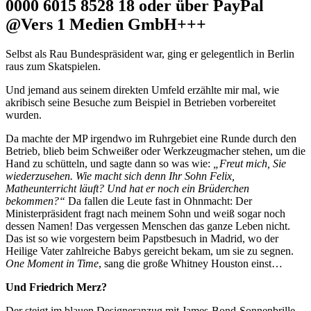
0000 6015 8528 18 oder über PayPal
@Vers 1 Medien GmbH+++
Selbst als Rau Bundespräsident war, ging er gelegentlich in Berlin
raus zum Skatspielen.
Und jemand aus seinem direkten Umfeld erzählte mir mal, wie
akribisch seine Besuche zum Beispiel in Betrieben vorbereitet
wurden.
Da machte der MP irgendwo im Ruhrgebiet eine Runde durch den
Betrieb, blieb beim Schweißer oder Werkzeugmacher stehen, um die
Hand zu schütteln, und sagte dann so was wie:
„Freut mich, Sie
wiederzusehen. Wie macht sich denn Ihr Sohn Felix,
Matheunterricht läuft? Und hat er noch ein Brüderchen
bekommen?“
Da fallen die Leute fast in Ohnmacht: Der
Ministerpräsident fragt nach meinem Sohn und weiß sogar noch
dessen Namen! Das vergessen Menschen das ganze Leben nicht.
Das ist so wie vorgestern beim Papstbesuch in Madrid, wo der
Heilige Vater zahlreiche Babys gereicht bekam, um sie zu segnen.
One Moment in Time
, sang die große Whitney Houston einst…
Und Friedrich Merz?
Der steigt im blauen Designeranzug mit James-Bond-Sonnenbrille