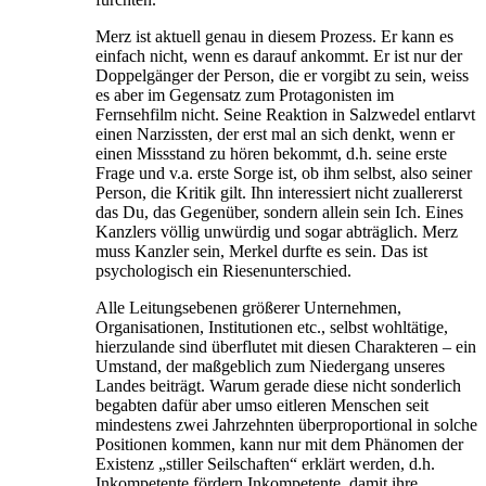
Merz ist aktuell genau in diesem Prozess. Er kann es
einfach nicht, wenn es darauf ankommt. Er ist nur der
Doppelgänger der Person, die er vorgibt zu sein, weiss
es aber im Gegensatz zum Protagonisten im
Fernsehfilm nicht. Seine Reaktion in Salzwedel entlarvt
einen Narzissten, der erst mal an sich denkt, wenn er
einen Missstand zu hören bekommt, d.h. seine erste
Frage und v.a. erste Sorge ist, ob ihm selbst, also seiner
Person, die Kritik gilt. Ihn interessiert nicht zuallererst
das Du, das Gegenüber, sondern allein sein Ich. Eines
Kanzlers völlig unwürdig und sogar abträglich. Merz
muss Kanzler sein, Merkel durfte es sein. Das ist
psychologisch ein Riesenunterschied.
Alle Leitungsebenen größerer Unternehmen,
Organisationen, Institutionen etc., selbst wohltätige,
hierzulande sind überflutet mit diesen Charakteren – ein
Umstand, der maßgeblich zum Niedergang unseres
Landes beiträgt. Warum gerade diese nicht sonderlich
begabten dafür aber umso eitleren Menschen seit
mindestens zwei Jahrzehnten überproportional in solche
Positionen kommen, kann nur mit dem Phänomen der
Existenz „stiller Seilschaften“ erklärt werden, d.h.
Inkompetente fördern Inkompetente, damit ihre