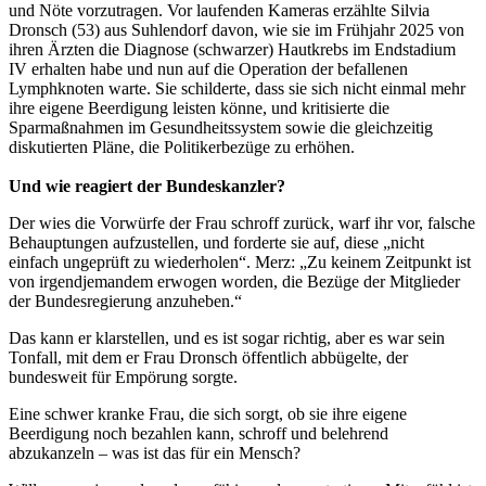
und Nöte vorzutragen. Vor laufenden Kameras erzählte Silvia
Dronsch (53) aus Suhlendorf davon, wie sie im Frühjahr 2025 von
ihren Ärzten die Diagnose (schwarzer) Hautkrebs im Endstadium
IV erhalten habe und nun auf die Operation der befallenen
Lymphknoten warte. Sie schilderte, dass sie sich nicht einmal mehr
ihre eigene Beerdigung leisten könne, und kritisierte die
Sparmaßnahmen im Gesundheitssystem sowie die gleichzeitig
diskutierten Pläne, die Politikerbezüge zu erhöhen.
Und wie reagiert der Bundeskanzler?
Der wies die Vorwürfe der Frau schroff zurück, warf ihr vor, falsche
Behauptungen aufzustellen, und forderte sie auf, diese „nicht
einfach ungeprüft zu wiederholen“. Merz: „Zu keinem Zeitpunkt ist
von irgendjemandem erwogen worden, die Bezüge der Mitglieder
der Bundesregierung anzuheben.“
Das kann er klarstellen, und es ist sogar richtig, aber es war sein
Tonfall, mit dem er Frau Dronsch öffentlich abbügelte, der
bundesweit für Empörung sorgte.
Eine schwer kranke Frau, die sich sorgt, ob sie ihre eigene
Beerdigung noch bezahlen kann, schroff und belehrend
abzukanzeln – was ist das für ein Mensch?