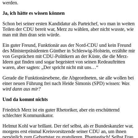
werden.
Ja, ich hätte es wissen können
Schon bei seiner ersten Kandidatur als Parteichef, wo man in weiten
Teilen der CDU bereit war, Merz zu wählen, aber nicht wusste, wie
man mit ihm dran sein würde.
Ein guter Freund, Funktionär aus der Nord-CDU und kein Freund
des Ministerpräsidenten Günther in Schleswig-Holstein, erzählte mir
von Gesprächen mit CDU-Politikern an der Küste, die die Merz-
Ideen gut finden und sogar begeistert von seinen Redeauftritten
waren, aber sagten: „Der spricht nicht mit uns…“
Gerade die Funktionärsebene, die Abgeordneten, sie alle wollen bei
einer neuen Führung frei nach Heide Simonis (SPD) wissen:
Was
wird dann aus mir?
Und da kommt nichts
Friedrich Merz ist ein guter Rhetoriker, aber ein erschütternd
schlechter Kommunikator.
Helmut Kohl war brillant. Der rief selbst, als er Bundeskanzler war,
morgens erst einmal Kreisvorsitzende seiner CDU an, um ihnen
persönlich zum Geburtstag zu gratulieren. Phantastisch! Selbst Frau