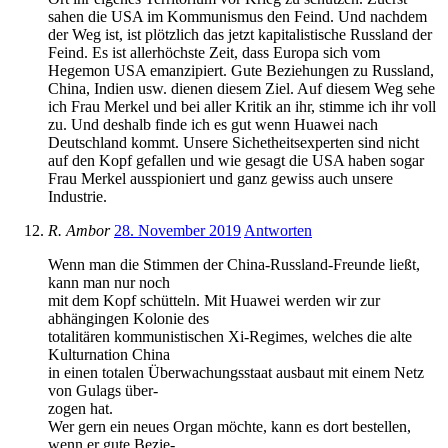
sahen die USA im Kommunismus den Feind. Und nachdem
der Weg ist, ist plötzlich das jetzt kapitalistische Russland der
Feind. Es ist allerhöchste Zeit, dass Europa sich vom
Hegemon USA emanzipiert. Gute Beziehungen zu Russland,
China, Indien usw. dienen diesem Ziel. Auf diesem Weg sehe
ich Frau Merkel und bei aller Kritik an ihr, stimme ich ihr voll
zu. Und deshalb finde ich es gut wenn Huawei nach
Deutschland kommt. Unsere Sichetheitsexperten sind nicht
auf den Kopf gefallen und wie gesagt die USA haben sogar
Frau Merkel ausspioniert und ganz gewiss auch unsere
Industrie.
R. Ambor
28. November 2019
Antworten
Wenn man die Stimmen der China-Russland-Freunde ließt,
kann man nur noch
mit dem Kopf schütteln. Mit Huawei werden wir zur
abhängingen Kolonie des
totalitären kommunistischen Xi-Regimes, welches die alte
Kulturnation China
in einen totalen Überwachungsstaat ausbaut mit einem Netz
von Gulags über-
zogen hat.
Wer gern ein neues Organ möchte, kann es dort bestellen,
wenn er gute Bezie-