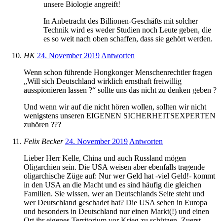
unsere Biologie angreift!
In Anbetracht des Billionen-Geschäfts mit solcher
Technik wird es weder Studien noch Leute geben, die
es so weit nach oben schaffen, dass sie gehört werden.
HK
24. November 2019
Antworten
Wenn schon führende Hongkonger Menschenrechtler fragen
„Will sich Deutschland wirklich ernsthaft freiwillig
ausspionieren lassen ?“ sollte uns das nicht zu denken geben ?
Und wenn wir auf die nicht hören wollen, sollten wir nicht
wenigstens unseren EIGENEN SICHERHEITSEXPERTEN
zuhören ???
Felix Becker
24. November 2019
Antworten
Lieber Herr Kelle, China und auch Russland mögen
Oligarchien sein. Die USA weisen aber ebenfalls tragende
oligarchische Züge auf: Nur wer Geld hat -viel Geld!- kommt
in den USA an die Macht und es sind häufig die gleichen
Familien. Sie wissen, wer an Deutschlands Seite steht und
wer Deutschland geschadet hat? Die USA sehen in Europa
und besonders in Deutschland nur einen Markt(!) und einen
Ort ihr eigenes Territorium vor Krieg zu schützen. Zuerst