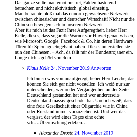
Das ganze sollte man emotionsfrei, Fakten basierend
betrachten und nicht aktivistisch, global einseitig.
Man betrachte bloß mal das ennorm gewachsene Netzwerk
zwischen chinesischer und deutscher Wirtschaft! Nicht nur die
Chinesen bewegen sich in unserem Netzwerk.
Aber für mich ist das Fazit Ihrer Aufgeregtheit, lieber Herr
Kelle, dieses, dass sogar die Warner vor Huwei genau wissen,
wie Microsoft, Google, Facebook & Co. hin deren Hardware
Türen für Spionage eingebaut haben. Dieses unterstellen sie
nun den Chinesen. – Ach, da fällt mir der Bundestrojaner ein.
Lange nichts gehört von dem.
Klaus Kelle
24. November 2019
Antworten
Ich bin so was von unaufgeregt, lieber Herr Lerche, das
können Sie sich gar nicht vorstellen. Ich weiß nur zur
unterscheiden, wer in der Vergangenheit an der Seite
Deutschland gestanden hat und wer andererseits
Deutschland massiv geschadet hat. Und ich weiß, dass
eine freie Gesellschaft einer Oligarchie wie in China
oder Russland immer vorzuziehen ist. Und wer das
vergisst, der wird eines Tages eine echte
sch….Überraschung erleben…
Alexander Droste
24. November 2019