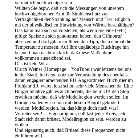
vermutlich noch weniger sein.
Wußten Sie bspw, daß sich die Messungen von unserem
hochwohlgeborenen Amt für Strahlenschutz zur
Verträglichkeit der Strahlung auf Mensch und Tier lediglich
mit der physikalischen Einwirkung von Wärme beschäftigen?
Das kann man sich so vorstellen, als wenn Sie eine (evtl.)
giftige Speise zu sich genommen haben, den Giftnotruf
absetzen und dort gibt man Ihnen den Tipp, doch einmal die
Temperatur zu messen. Auf Ihre ungläubige Rückfrage hin
beteuert man nachdrücklich, daß diese Maßnahme
vollkommen ausreichend sei.
Das ist kein Witz.
Ulrich Weiner (Homepage + YouTube!) war letztens bei uns
in der Stadt. Im Gegensatz zur Veranstaltung des ebenfalls
daran engagiert arbeitenden EU-Abgeordneten Buch(n)er im
Frühjahr d.J. waren jetzt schon sehr viele Menschen da. Eine
Bürgerinitiative gibt es auch bereits, die beim OB den Stop
erwirken möchte, daß wir Modellregion werden sollen. Im
Übrigen sollen wir schon mit diesem Begriff geködert
werden. Modellregion, ha, das klingt doch nach was!
Vorreiter sein!… Eigenartig nur, daß fast jeder Kreis, jede
Stadt sich damit brüstet, Modellregion zu sein, werden zu
wollen!…
Und eigenartig auch, daß Brüssel diese Frequenzen nicht
einführen will.