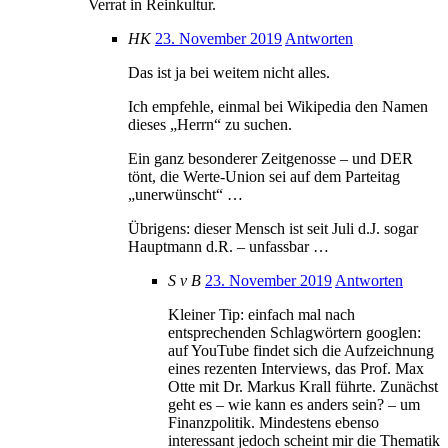
Verrat in Reinkultur.
HK
23. November 2019
Antworten
Das ist ja bei weitem nicht alles.
Ich empfehle, einmal bei Wikipedia den Namen
dieses „Herrn“ zu suchen.
Ein ganz besonderer Zeitgenosse – und DER
tönt, die Werte-Union sei auf dem Parteitag
„unerwünscht“ …
Übrigens: dieser Mensch ist seit Juli d.J. sogar
Hauptmann d.R. – unfassbar …
S v B
23. November 2019
Antworten
Kleiner Tip: einfach mal nach
entsprechenden Schlagwörtern googlen:
auf YouTube findet sich die Aufzeichnung
eines rezenten Interviews, das Prof. Max
Otte mit Dr. Markus Krall führte. Zunächst
geht es – wie kann es anders sein? – um
Finanzpolitik. Mindestens ebenso
interessant jedoch scheint mir die Thematik