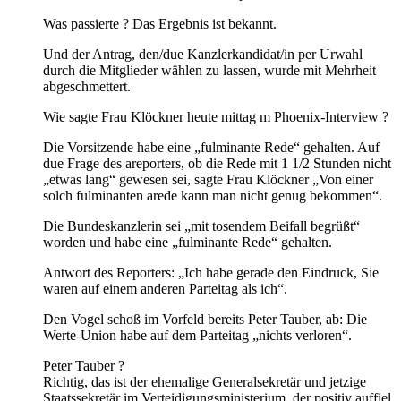
Was passierte ? Das Ergebnis ist bekannt.
Und der Antrag, den/due Kanzlerkandidat/in per Urwahl
durch die Mitglieder wählen zu lassen, wurde mit Mehrheit
abgeschmettert.
Wie sagte Frau Klöckner heute mittag m Phoenix-Interview ?
Die Vorsitzende habe eine „fulminante Rede“ gehalten. Auf
due Frage des areporters, ob die Rede mit 1 1/2 Stunden nicht
„etwas lang“ gewesen sei, sagte Frau Klöckner „Von einer
solch fulminanten arede kann man nicht genug bekommen“.
Die Bundeskanzlerin sei „mit tosendem Beifall begrüßt“
worden und habe eine „fulminante Rede“ gehalten.
Antwort des Reporters: „Ich habe gerade den Eindruck, Sie
waren auf einem anderen Parteitag als ich“.
Den Vogel schoß im Vorfeld bereits Peter Tauber, ab: Die
Werte-Union habe auf dem Parteitag „nichts verloren“.
Peter Tauber ?
Richtig, das ist der ehemalige Generalsekretär und jetzige
Staatssekretär im Verteidigungsministerium, der positiv auffiel