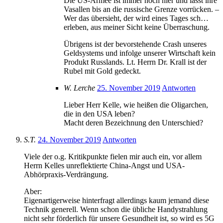
Die US-Armee ist immer noch hier und lässt ihre
Vasallen bis an die russische Grenze vorrücken. –
Wer das übersieht, der wird eines Tages sch…
erleben, aus meiner Sicht keine Überraschung.
Übrigens ist der bevorstehende Crash unseres
Geldsystems und infolge unserer Wirtschaft kein
Produkt Russlands. Lt. Herrn Dr. Krall ist der
Rubel mit Gold gedeckt.
W. Lerche
25. November 2019
Antworten
Lieber Herr Kelle, wie heißen die Oligarchen,
die in den USA leben?
Macht deren Bezeichnung den Unterschied?
S.T.
24. November 2019
Antworten
Viele der o.g. Kritikpunkte fielen mir auch ein, vor allem
Herrn Kelles unreflektierte China-Angst und USA-
Abhörpraxis-Verdrängung.
Aber:
Eigenartigerweise hinterfragt allerdings kaum jemand diese
Technik generell. Wenn schon die übliche Handystrahlung
nicht sehr förderlich für unsere Gesundheit ist, so wird es 5G