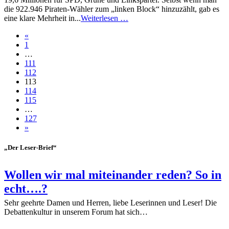
die 922.946 Piraten-Wähler zum „linken Block“ hinzuzählt, gab es
eine klare Mehrheit in...
Weiterlesen …
«
1
…
111
112
113
114
115
…
127
»
„Der Leser-Brief“
Wollen wir mal miteinander reden? So in
echt….?
Sehr geehrte Damen und Herren, liebe Leserinnen und Leser! Die
Debattenkultur in unserem Forum hat sich…