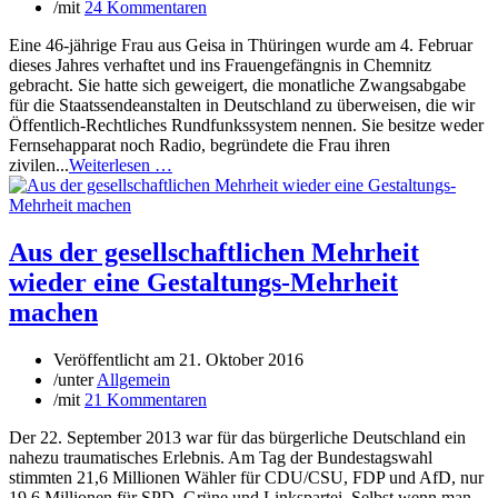
/
mit
24 Kommentaren
Eine 46-jährige Frau aus Geisa in Thüringen wurde am 4. Februar
dieses Jahres verhaftet und ins Frauengefängnis in Chemnitz
gebracht. Sie hatte sich geweigert, die monatliche Zwangsabgabe
für die Staatssendeanstalten in Deutschland zu überweisen, die wir
Öffentlich-Rechtliches Rundfunkssystem nennen. Sie besitze weder
Fernsehapparat noch Radio, begründete die Frau ihren
zivilen...
Weiterlesen …
Aus der gesellschaftlichen Mehrheit
wieder eine Gestaltungs-Mehrheit
machen
Veröffentlicht am
21. Oktober 2016
/
unter
Allgemein
/
mit
21 Kommentaren
Der 22. September 2013 war für das bürgerliche Deutschland ein
nahezu traumatisches Erlebnis. Am Tag der Bundestagswahl
stimmten 21,6 Millionen Wähler für CDU/CSU, FDP und AfD, nur
19,6 Millionen für SPD, Grüne und Linkspartei. Selbst wenn man