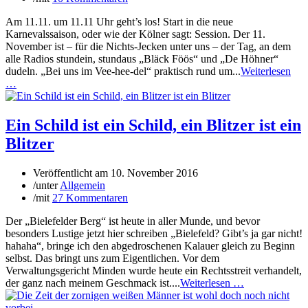
Am 11.11. um 11.11 Uhr geht’s los! Start in die neue
Karnevalssaison, oder wie der Kölner sagt: Session. Der 11.
November ist – für die Nichts-Jecken unter uns – der Tag, an dem
alle Radios stundein, stundaus „Bläck Föös“ und „De Höhner“
dudeln. „Bei uns im Vee-hee-del“ praktisch rund um...
Weiterlesen
…
Ein Schild ist ein Schild, ein Blitzer ist ein
Blitzer
Veröffentlicht am
10. November 2016
/
unter
Allgemein
/
mit
27 Kommentaren
Der „Bielefelder Berg“ ist heute in aller Munde, und bevor
besonders Lustige jetzt hier schreiben „Bielefeld? Gibt’s ja gar nicht!
hahaha“, bringe ich den abgedroschenen Kalauer gleich zu Beginn
selbst. Das bringt uns zum Eigentlichen. Vor dem
Verwaltungsgericht Minden wurde heute ein Rechtsstreit verhandelt,
der ganz nach meinem Geschmack ist....
Weiterlesen …