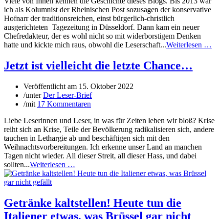
Viele von Ihnen kennen die Geschichte dieses Blogs. Bis 2013 war
ich als Kolumnist der Rheinischen Post sozusagen der konservative
Hofnarr der traditionsreichen, einst bürgerlich-christlich
ausgerichteten Tagezeitung in Düsseldorf. Dann kam ein neuer
Chefredakteur, der es wohl nicht so mit widerborstigem Denken
hatte und kickte mich raus, obwohl die Leserschaft...
Weiterlesen …
Jetzt ist vielleicht die letzte Chance…
Veröffentlicht am
15. Oktober 2022
/
unter
Der Leser-Brief
/
mit
17 Kommentaren
Liebe Leserinnen und Leser, in was für Zeiten leben wir bloß? Krise
reiht sich an Krise, Teile der Bevölkerung radikalisieren sich, andere
tauchen in Lethargie ab und beschäftigen sich mit den
Weihnachtsvorbereitungen. Ich erkenne unser Land an manchen
Tagen nicht wieder. All dieser Streit, all dieser Hass, und dabei
sollten...
Weiterlesen …
Getränke kaltstellen! Heute tun die
Italiener etwas, was Brüssel gar nicht