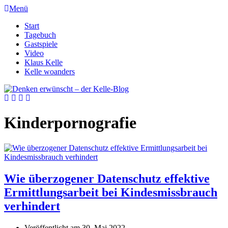
Menü
Start
Tagebuch
Gastspiele
Video
Klaus Kelle
Kelle woanders
Kinderpornografie
Wie überzogener Datenschutz effektive
Ermittlungsarbeit bei Kindesmissbrauch
verhindert
Veröffentlicht am
30. Mai 2022