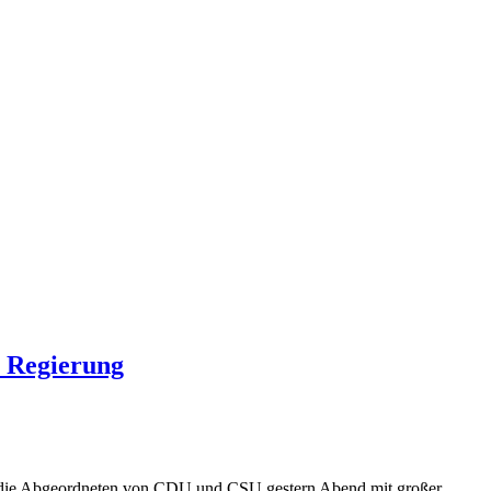
 Regierung
ich die Abgeordneten von CDU und CSU gestern Abend mit großer