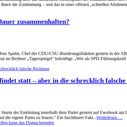
n ihnen die Zustimmung – und das in einer offenen „schnellen Abstimm
f Dauer zusammenhalten?
llte Jens Spahn, Chef der CDU/CSU-Bundestagsfraktion gestern in der A
, hat im Berliner „Tagesspiegel“ bekräftigt: „Wer als SPD-Führungskra
det statt – aber in die schrecklich falsch
rm der Entrüstung innerhalb ihrer Partei gestern auf Facebook am b
f die eigene Partei zu feuern.“ Ein furchtbarer Fakt...
Weiterlesen …