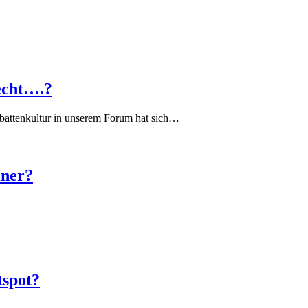
echt….?
battenkultur in unserem Forum hat sich…
iner?
tspot?