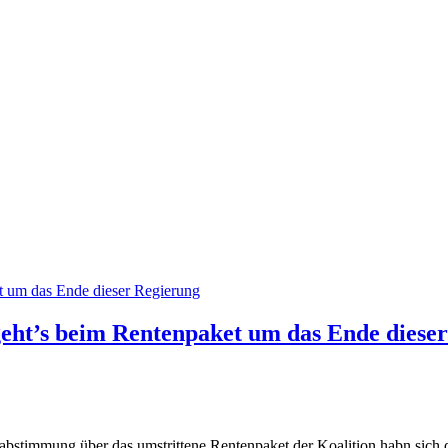
t’s beim Rentenpaket um das Ende dieser
obeabstimmung über das umstrittene Rentenpaket der Koalition habn s