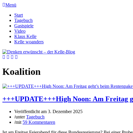
Menü
Start
Tagebuch
Gastspiele
Video
Klaus Kelle
Kelle woanders
Koalition
+++UPDATE+++High Noon: Am Freitag geh
Veröffentlicht am
3. Dezember 2025
/
unter
Tagebuch
/
mit
59 Kommentaren
Ist am Freitag Feierabend für diese Bundesregierung? Bei einer Pr