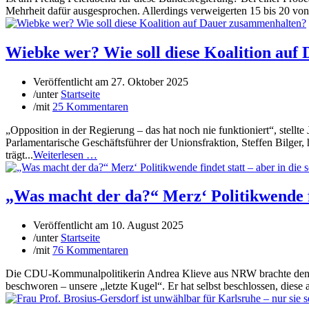
Mehrheit dafür ausgesprochen. Allerdings verweigerten 15 bis 20 vo
Wiebke wer? Wie soll diese Koalition au
Veröffentlicht am
27. Oktober 2025
/
unter
Startseite
/
mit
25 Kommentaren
„Opposition in der Regierung – das hat noch nie funktioniert“, ste
Parlamentarische Geschäftsführer der Unionsfraktion, Steffen Bilger
trägt...
Weiterlesen …
„Was macht der da?“ Merz‘ Politikwende fin
Veröffentlicht am
10. August 2025
/
unter
Startseite
/
mit
76 Kommentaren
Die CDU-Kommunalpolitikerin Andrea Klieve aus NRW brachte den Stu
beschworen – unsere „letzte Kugel“. Er hat selbst beschlossen, diese au