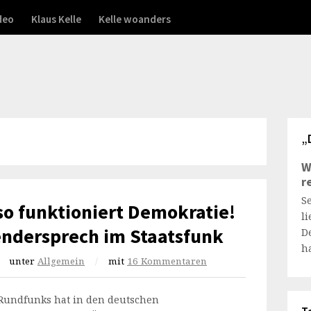
deo
Klaus Kelle
Kelle woanders
„
W
r
S
so funktioniert Demokratie!
l
endersprech im Staatsfunk
D
h
unter
Allgemein
/
mit
16 Kommentaren
 Rundfunks hat in den deutschen