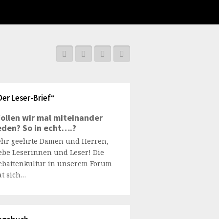
Der Leser-Brief“
ollen wir mal miteinander
eden? So in echt….?
ehr geehrte Damen und Herren,
iebe Leserinnen und Leser! Die
ebattenkultur in unserem Forum
at sich…