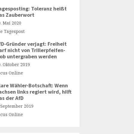
agesposting: Toleranz heißt
as Zauberwort
0. Mai 2020
ie Tagespost
fD-Gründer verjagt: Freiheit
arf nicht von Trillerpfeifen-
ob untergraben werden
9. Oktober 2019
ocus Online
lare Wähler-Botschaft: Wenn
achsen links regiert wird, hilft
as der AfD
. September 2019
ocus Online