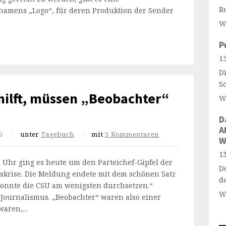
R
namens „Logo“, für deren Produktion der Sender
W
P
15
Di
S
hilft, müssen „Beobachter“
W
D
A
5
/
unter
Tagebuch
/
mit
5 Kommentaren
W
13
Uhr ging es heute um den Parteichef-Gipfel der
D
gskrise. Die Meldung endete mit dem schönen Satz
d
onnte die CSU am wenigsten durchsetzen.“
W
r Journalismus. „Beobachter“ waren also einer
aren,...