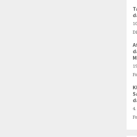
T
d
1
D
A
d
M
1
F
K
S
d
4
F