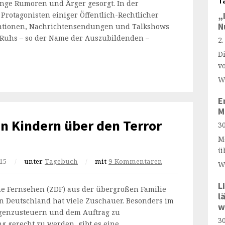
T
enge Rumoren und Ärger gesorgt. In der
Protagonisten einiger Öffentlich-Rechtlicher
„
N
derationen, Nachrichtensendungen und Talkshows
 Ruhs – so der Name der Auszubildenden –
2
D
v
W
E
M
n Kindern über den Terror
30
M
ü
15
/
unter
Tagebuch
/
mit
9 Kommentaren
W
L
e Fernsehen (ZDF) aus der übergroßen Familie
l
 in Deutschland hat viele Zuschauer. Besonders im
w
gegenzusteuern und dem Auftrag zu
30
g gerecht zu werden, gibt es eine