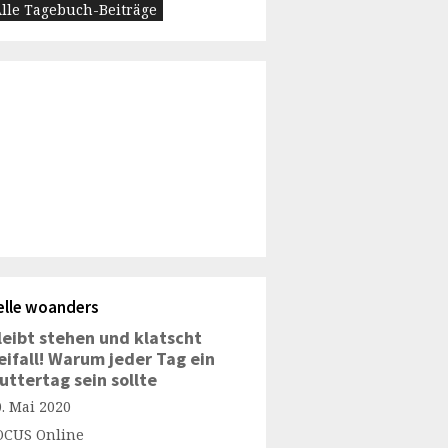
lle Tagebuch-Beiträge
elle woanders
leibt stehen und klatscht
eifall! Warum jeder Tag ein
uttertag sein sollte
0. Mai 2020
OCUS Online