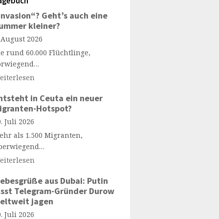
agebuch
Invasion“? Geht’s auch eine
ummer kleiner?
. August 2026
ie rund 60.000 Flüchtlinge,
orwiegend…
eiterlesen
ntsteht in Ceuta ein neuer
igranten-Hotspot?
. Juli 2026
ehr als 1.500 Migranten,
berwiegend…
eiterlesen
iebesgrüße aus Dubai: Putin
ässt Telegram-Gründer Durow
eltweit jagen
. Juli 2026