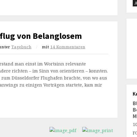
A
iflug von Belanglosem
unter
Tagebuch
/
mit
14 Kommentaren
erstand man einst im Wortsinn relevante
dere richten – im Sinn von orientieren – konnten.
 zum Düsseldorfer Flughafen brachte, von wo aus
manwings zu einigen Vorträgen startete, kam mir
K
B
B
M
1
F