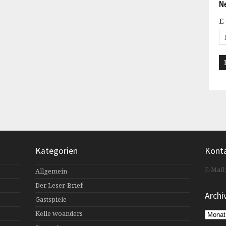
N
E
Kategorien
Kont
E-Mail
Allgemein
Der Leser-Brief
Archi
Gastspiele
Kelle woanders
Archiv