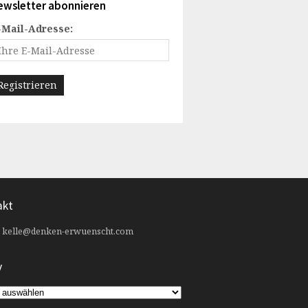
ewsletter abonnieren
-Mail-Adresse:
akt
:
kelle@denken-erwuenscht.com
v