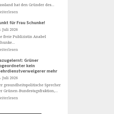
ussland hat den Gründer des…
eiterlesen
unkt für Frau Schunke!
. Juli 2026
e freie Publizistin Anabel
chunke…
eiterlesen
azugelernt: Grüner
bgeordneter kein
ehrdienstverweigerer mehr
. Juli 2026
er gesundheitspolitische Sprecher
er Grünen-Bundestagsfraktion,…
eiterlesen