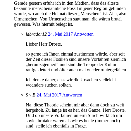
Gerade gestern erfuhr ich in den Medien, dass das älteste
bekannte menschenähnliche Fossil in jener Region gefunden
wurde, wo auch die Heimat dieser „Menschen“ ist. Aha, also
Urmenschen. Von Urmenschen sagt man, die wären brutal
gewesen. Was hiermit belegt ist.
labrador12
24. Mai 2017
Antworten
Lieber Herr Droste,
so gerne ich Ihnen einmal zustimmen würde, aber seit
der Zeit dieser Fosilien sind unsere Vorfahren ziemlich
„herumzigeunert“ und sind die Treppe der Kultur
raufgeklettert und öfter auch mal wieder runtergefallen.
Ich denke daher, dass wir die Ursachen vielleicht
woanders suchen sollten.
S v B
24. Mai 2017
Antworten
Na, diese Theorie scheint mir aber dann doch zu weit
hergeholt. Zu lange ist es her, das Ganze, Herr Droste.
Und ob unsere Vorfahren unterm Strich wirklich um
soviel brutaler waren als wir es heute (immer noch)
sind, stelle ich ebenfalls in Frage.