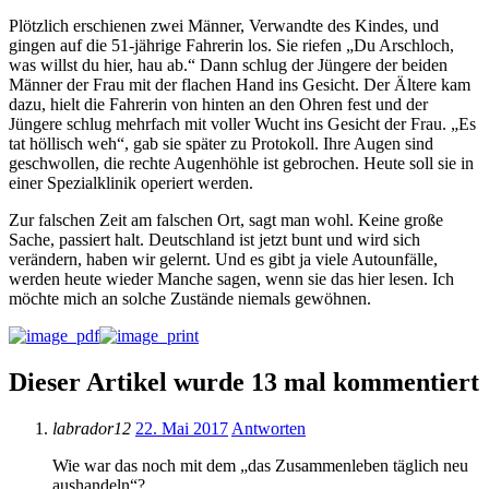
Plötzlich erschienen zwei Männer, Verwandte des Kindes, und
gingen auf die 51-jährige Fahrerin los. Sie riefen „Du Arschloch,
was willst du hier, hau ab.“ Dann schlug der Jüngere der beiden
Männer der Frau mit der flachen Hand ins Gesicht. Der Ältere kam
dazu, hielt die Fahrerin von hinten an den Ohren fest und der
Jüngere schlug mehrfach mit voller Wucht ins Gesicht der Frau. „Es
tat höllisch weh“, gab sie später zu Protokoll. Ihre Augen sind
geschwollen, die rechte Augenhöhle ist gebrochen. Heute soll sie in
einer Spezialklinik operiert werden.
Zur falschen Zeit am falschen Ort, sagt man wohl. Keine große
Sache, passiert halt. Deutschland ist jetzt bunt und wird sich
verändern, haben wir gelernt. Und es gibt ja viele Autounfälle,
werden heute wieder Manche sagen, wenn sie das hier lesen. Ich
möchte mich an solche Zustände niemals gewöhnen.
Dieser Artikel wurde 13 mal kommentiert
labrador12
22. Mai 2017
Antworten
Wie war das noch mit dem „das Zusammenleben täglich neu
aushandeln“?