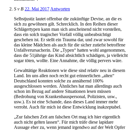
S v B
22. Mai 2017
Antworten
Selbstjustiz lautet offenbar die zukünftige Devise, an die es
sich zu gewöhnen gilt. Schrecklich. In den Reihen dieser
Schlägertypen kann man sich anscheinend nicht vorstellen,
dass ein solch tragischer Vorfall völlig unbeabsichtigt
geschehen ist. Er stellt ein Trauma dar, und zwar sowohl für
das kleine Mädchen als auch für die sicher zutiefst betroffene
Unfallverursacherin. Die „Typen“ hatten wohl angenommen,
dass die 51jährige das Kind absichtlich schädigen, ja vielleicht
sogar töten, wollte. Eine Annahme, die völlig pervers wäre.
Gewalttätige Reaktionen wie diese sind relativ neu in diesem
Land. Im uns allen noch recht gut erinnerlichen „alten“
Deutschland konnten solche zu annähernd 100%
ausgeschlossen werden. Ähnliches hat man allerdings auch
schon im Bezug auf andere Situationen lesen müssen
(Bedrohung von Krankenhauspersonal, Polizisten, usw.,
usw.). Es ist eine Schande, dass dieses Land immer mehr
verroht. Auch für mich ist diese Entwicklung inakzeptabel.
„Zur falschen Zeit am falschen Ort mag ich hier eigentlich
auch nicht gelten lassen“. Für mich träfe diese lapidare
Aussage eher zu, wenn jemand irgendwo auf der Welt Opfer