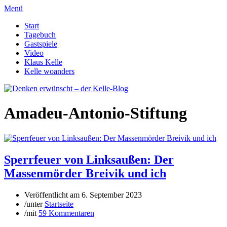
Menü
Start
Tagebuch
Gastspiele
Video
Klaus Kelle
Kelle woanders
Amadeu-Antonio-Stiftung
Sperrfeuer von Linksaußen: Der
Massenmörder Breivik und ich
Veröffentlicht am
6. September 2023
/
unter
Startseite
/
mit
59 Kommentaren