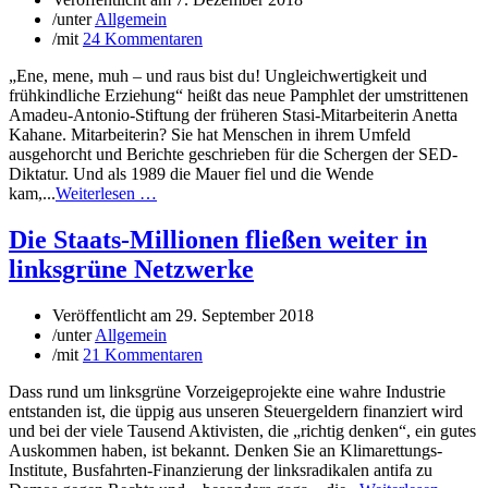
/
unter
Allgemein
/
mit
24 Kommentaren
„Ene, mene, muh – und raus bist du! Ungleichwertigkeit und
frühkindliche Erziehung“ heißt das neue Pamphlet der umstrittenen
Amadeu-Antonio-Stiftung der früheren Stasi-Mitarbeiterin Anetta
Kahane. Mitarbeiterin? Sie hat Menschen in ihrem Umfeld
ausgehorcht und Berichte geschrieben für die Schergen der SED-
Diktatur. Und als 1989 die Mauer fiel und die Wende
kam,...
Weiterlesen …
Die Staats-Millionen fließen weiter in
linksgrüne Netzwerke
Veröffentlicht am
29. September 2018
/
unter
Allgemein
/
mit
21 Kommentaren
Dass rund um linksgrüne Vorzeigeprojekte eine wahre Industrie
entstanden ist, die üppig aus unseren Steuergeldern finanziert wird
und bei der viele Tausend Aktivisten, die „richtig denken“, ein gutes
Auskommen haben, ist bekannt. Denken Sie an Klimarettungs-
Institute, Busfahrten-Finanzierung der linksradikalen antifa zu