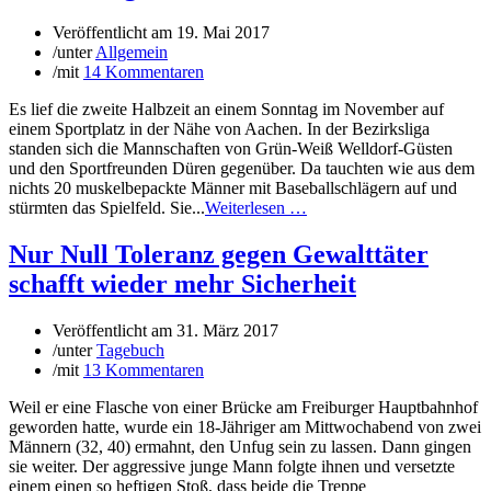
Veröffentlicht am
19. Mai 2017
/
unter
Allgemein
/
mit
14 Kommentaren
Es lief die zweite Halbzeit an einem Sonntag im November auf
einem Sportplatz in der Nähe von Aachen. In der Bezirksliga
standen sich die Mannschaften von Grün-Weiß Welldorf-Güsten
und den Sportfreunden Düren gegenüber. Da tauchten wie aus dem
nichts 20 muskelbepackte Männer mit Baseballschlägern auf und
stürmten das Spielfeld. Sie...
Weiterlesen …
Nur Null Toleranz gegen Gewalttäter
schafft wieder mehr Sicherheit
Veröffentlicht am
31. März 2017
/
unter
Tagebuch
/
mit
13 Kommentaren
Weil er eine Flasche von einer Brücke am Freiburger Hauptbahnhof
geworden hatte, wurde ein 18-Jähriger am Mittwochabend von zwei
Männern (32, 40) ermahnt, den Unfug sein zu lassen. Dann gingen
sie weiter. Der aggressive junge Mann folgte ihnen und versetzte
einem einen so heftigen Stoß, dass beide die Treppe