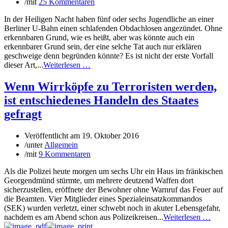
/
mit
25 Kommentaren
In der Heiligen Nacht haben fünf oder sechs Jugendliche an einer
Berliner U-Bahn einen schlafenden Obdachlosen angezündet. Ohne
erkennbaren Grund, wie es heißt, aber was könnte auch ein
erkennbarer Grund sein, der eine selche Tat auch nur erklären
geschweige denn begründen könnte? Es ist nicht der erste Vorfall
dieser Art,...
Weiterlesen …
Wenn Wirrköpfe zu Terroristen werden,
ist entschiedenes Handeln des Staates
gefragt
Veröffentlicht am
19. Oktober 2016
/
unter
Allgemein
/
mit
9 Kommentaren
Als die Polizei heute morgen um sechs Uhr ein Haus im fränkischen
Georgendmünd stürmte, um mehrere deutzend Waffen dort
sicherzustellen, eröffnete der Bewohner ohne Warnruf das Feuer auf
die Beamten. Vier Mitglieder eines Spezialeinsatzkommandos
(SEK) wurden verletzt, einer schwebt noch in akuter Lebensgefahr,
nachdem es am Abend schon aus Polizeikreisen...
Weiterlesen …