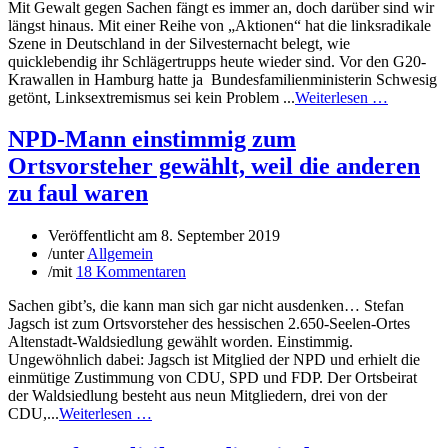
Mit Gewalt gegen Sachen fängt es immer an, doch darüber sind wir
längst hinaus. Mit einer Reihe von „Aktionen“ hat die linksradikale
Szene in Deutschland in der Silvesternacht belegt, wie
quicklebendig ihr Schlägertrupps heute wieder sind. Vor den G20-
Krawallen in Hamburg hatte ja Bundesfamilienministerin Schwesig
getönt, Linksextremismus sei kein Problem ...
Weiterlesen …
NPD-Mann einstimmig zum
Ortsvorsteher gewählt, weil die anderen
zu faul waren
Veröffentlicht am
8. September 2019
/
unter
Allgemein
/
mit
18 Kommentaren
Sachen gibt’s, die kann man sich gar nicht ausdenken… Stefan
Jagsch ist zum Ortsvorsteher des hessischen 2.650-Seelen-Ortes
Altenstadt-Waldsiedlung gewählt worden. Einstimmig.
Ungewöhnlich dabei: Jagsch ist Mitglied der NPD und erhielt die
einmütige Zustimmung von CDU, SPD und FDP. Der Ortsbeirat
der Waldsiedlung besteht aus neun Mitgliedern, drei von der
CDU,...
Weiterlesen …