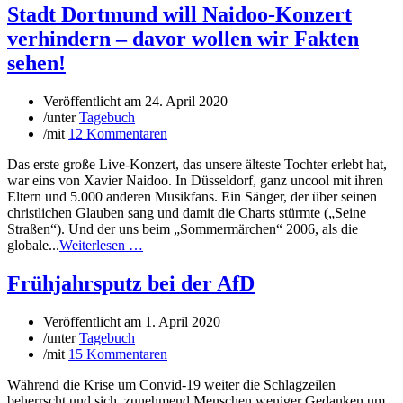
Stadt Dortmund will Naidoo-Konzert
verhindern – davor wollen wir Fakten
sehen!
Veröffentlicht am
24. April 2020
/
unter
Tagebuch
/
mit
12 Kommentaren
Das erste große Live-Konzert, das unsere älteste Tochter erlebt hat,
war eins von Xavier Naidoo. In Düsseldorf, ganz uncool mit ihren
Eltern und 5.000 anderen Musikfans. Ein Sänger, der über seinen
christlichen Glauben sang und damit die Charts stürmte („Seine
Straßen“). Und der uns beim „Sommermärchen“ 2006, als die
globale...
Weiterlesen …
Frühjahrsputz bei der AfD
Veröffentlicht am
1. April 2020
/
unter
Tagebuch
/
mit
15 Kommentaren
Während die Krise um Convid-19 weiter die Schlagzeilen
beherrscht und sich zunehmend Menschen weniger Gedanken um